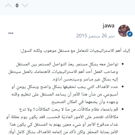
0
jawa
نشر
26 سبتمبر 2015
إليك أهم الاستراتيجيات للتعامل مع مستقل موهوب ولكنه كسول:
تواصل معه بشكلٍ مستمر. يعدّ التواصل المستمر بين المستقل
وصاحب العمل أحد أهم الاستراتيجيات، فاهتمامك بالعمل سينتقل
إليه بشكلٍ غير مباشر وسيتحسن أداؤه.
حدد الأهداف التي يجب تحقيقها بشكلٍ واضح وبشكلٍ يوميّ أو
أسبوعي، من شأن هذا الأمر أن يساعد المستقل على تنظيم وقته
وجهده وأن يضعهما في المكان الصحيح.
قم باعتماد نظام مكافآت، من منّا لا يحبّ المكافآت؟ ولا تدع
مكافآتك تقتصر على الأمور الماديّة فحسب، فقد يكون يوم عطلة أو
غداء مدفوع الأجر أو شيء معيّن يهتم به المستقل كي يكون هذا
الأمر بمثابة المحفّز. ولكن تأكد من إتمامه للأهداف بشكلٍ كاملٍ أولًا،