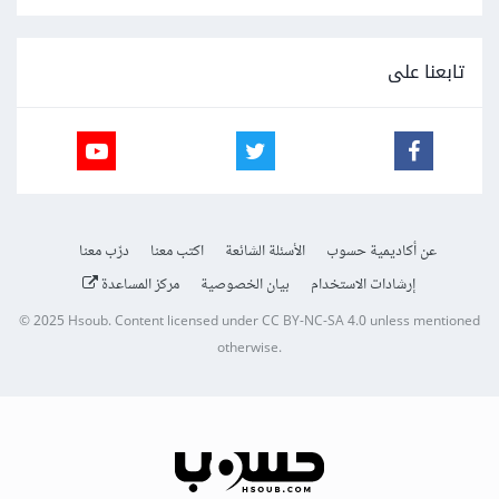
تابعنا على
عن أكاديمية حسوب
الأسئلة الشائعة
اكتب معنا
درّب معنا
إرشادات الاستخدام
بيان الخصوصية
مركز المساعدة
© 2025
Hsoub
.
Content licensed under
CC BY-NC-SA 4.0
unless mentioned
otherwise.