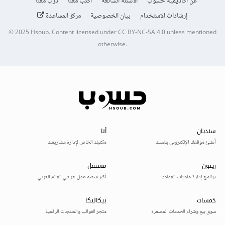
عن أكاديمية حسوب
الأسئلة الشائعة
اكتب معنا
درّب معنا
إرشادات الاستخدام
بيان الخصوصية
مركز المساعدة
© 2025
Hsoub
.
Content licensed under
CC BY-NC-SA 4.0
unless mentioned
otherwise.