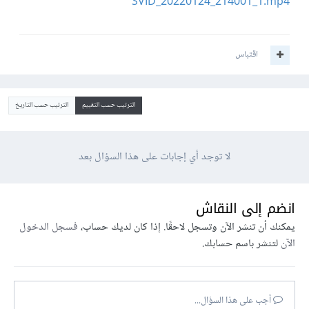
SVID_20220124_214001_1.mp4
اقتباس
الترتيب حسب التقييم
الترتيب حسب التاريخ
لا توجد أي إجابات على هذا السؤال بعد
انضم إلى النقاش
يمكنك أن تنشر الآن وتسجل لاحقًا. إذا كان لديك حساب،
فسجل الدخول
الآن
لتنشر باسم حسابك.
أجب على هذا السؤال...