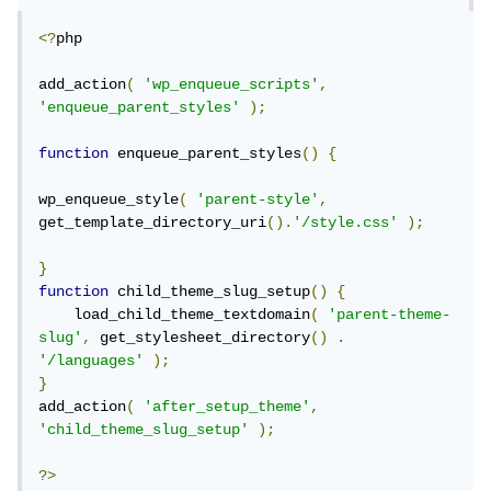
<?
php

add_action
(
'wp_enqueue_scripts'
,
'enqueue_parent_styles'
);
function
 enqueue_parent_styles
()
{
wp_enqueue_style
(
'parent-style'
,
get_template_directory_uri
().
'/style.css'
);
}
function
 child_theme_slug_setup
()
{
    load_child_theme_textdomain
(
'parent-theme-
slug'
,
 get_stylesheet_directory
()
.
'/languages'
);
}
add_action
(
'after_setup_theme'
,
'child_theme_slug_setup'
);
?>