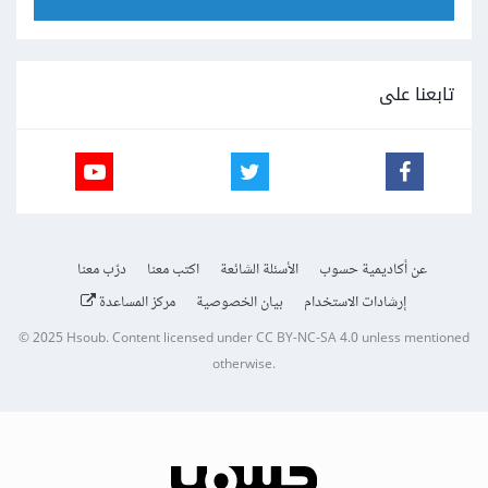
تابعنا على
عن أكاديمية حسوب
الأسئلة الشائعة
اكتب معنا
درّب معنا
إرشادات الاستخدام
بيان الخصوصية
مركز المساعدة
© 2025
Hsoub
.
Content licensed under
CC BY-NC-SA 4.0
unless mentioned
otherwise.