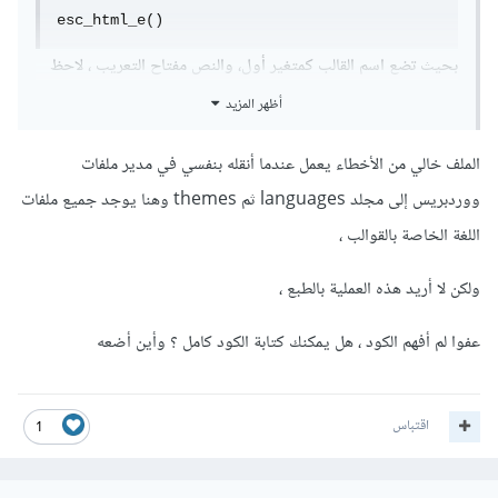
esc_html_e()
بحيث تضع اسم القالب كمتغير أول، والنص مفتاح التعريب ، لاحظ
ان أهم شيء هو خلو ملف التعريب من الأخطاء و أيضا تغيير لغة
أظهر المزيد
القالب إلى لغة موجودة فعلاً كتعريب للقالب . أخبرني بالنتيجة لو
الملف خالي من الأخطاء يعمل عندما أنقله بنفسي في مدير ملفات
سمحت ؟
ووردبريس إلى مجلد languages ثم themes وهنا يوجد جميع ملفات
اللغة الخاصة بالقوالب ،
ولكن لا أريد هذه العملية بالطبع ،
عفوا لم أفهم الكود ، هل يمكنك كتابة الكود كامل ؟ وأين أضعه
اقتباس
1