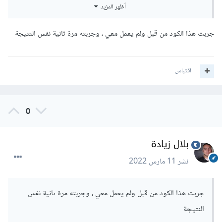
'/languages' );

أظهر المزيد
}

add_action( 'after_setup_theme', 
جربت هذا الكود من قبل ولم يعمل معي ، وجربته مرة ثانية نفس النتيجة
'child_theme_slug_setup' );
يتم استدعاء هذا الخطاف أثناء كل تحميل صفحة ، بعد تهيئة السمة.
يتم استخدامه بشكل عام لأداء إجراءات الإعداد والتسجيل والتهيئة
اقتباس
الأساسية لموضوع ما.
0
بلال زيادة
نشر
11 مارس 2022
جربت هذا الكود من قبل ولم يعمل معي ، وجربته مرة ثانية نفس
النتيجة