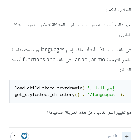
السلام عليكم :
لدي قالب أضفت له تعريب لقالب ابن ، المشكلة لا تظهر التعريب بشكل
تلقائي ،
في ملف القالب الأب أنشأت ملف بإسم languages ووضعت بداخلة
ملفين الترجمة ar.po , ar.mo وفي ملف functions.php أضفت
الدالة :
,
'إسم القالب'
(
load_child_theme_textdomain
get_stylesheet_directory
()
.
'/languages'
);
مع تغيير اسم القالب ، هل هذه الطريقة صحيحة؟
اقتباس
1