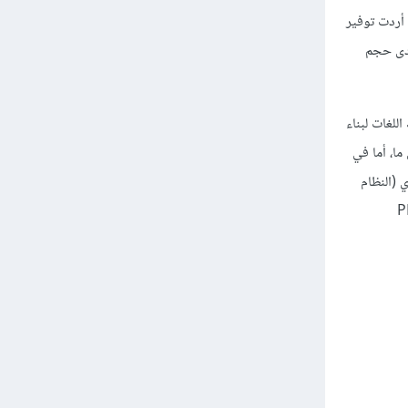
ال أردت توفير
مدى حجم
للغات لبناء
ا، أما في
 (النظام
PHP - -