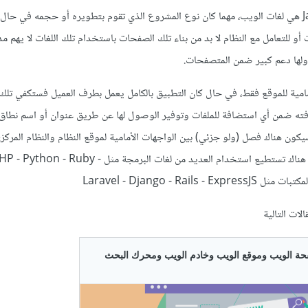
HTML و CSS و JavaScript هي لغات الويب، مهما كان نوع المشروع الذي تقوم بتطويره أو حجمه في ح
 للتعامل مع النظام لا بد من بناء تلك الصفحات باستخدام تلك اللغات لا يهم 
ولها دعم كبير ضمن المتصفحات.
مامية للموقع فقط، في حال كان التطبيق بالكامل يعمل بطرف العميل فستكفي تلك ا
فته ضمن أي استضافة للملفات وتوفير الوصول لها عن طريق عنوان أو اسم نطاق م
كون هناك فصل (ولو جزئي) بين الواجهات الأمامية لموقع النظام والنظام المركزي
الخلفي Backend) للمشروع، هناك تستطيع استخدام العديد من لغات البرمجة مثل  Python - Ruby
لات التالية