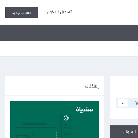
تسجيل الدخول
حساب جديد
إعلانات
ن
2
السؤال