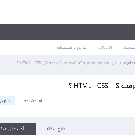
تصميم
DevOps
البرامج والتطبيقات
أمامية
هل المواقع العالمية تستخدم لغات برمجة HTML - CSS - JS ؟
HTML  ؟
متابعو
مشاركة
اطرح سؤالًا
أجب على هذا 