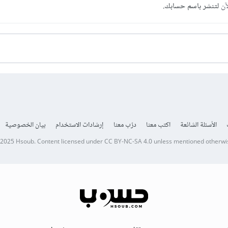
آن
لتنشر باسم حسابك.
الأسئلة الشائعة
اكتب معنا
درّب معنا
إرشادات الاستخدام
بيان الخصوصية
 2025
Hsoub
.
Content licensed under
CC BY-NC-SA 4.0
unless mentioned otherwi