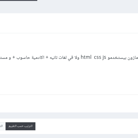
هل المشاريع الكبيرة والمواقع القوية زي امازون بيستخدمو html css js ولا في لغات تانيه + اكادمية 
الترتيب حسب التقييم
ال