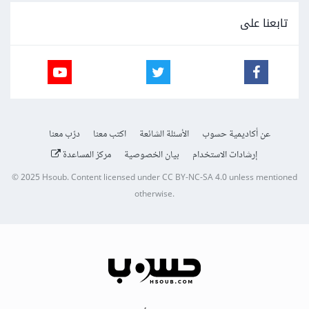
تابعنا على
عن أكاديمية حسوب
الأسئلة الشائعة
اكتب معنا
درّب معنا
إرشادات الاستخدام
بيان الخصوصية
مركز المساعدة
© 2025
Hsoub
.
Content licensed under
CC BY-NC-SA 4.0
unless mentioned
otherwise.