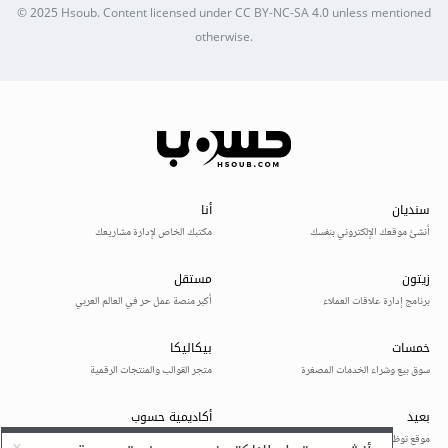
© 2025
Hsoub
.
Content licensed under
CC BY-NC-SA 4.0
unless mentioned
otherwise.