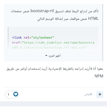
تأكد من إدراج الربط لملف تنسيق bootstrap-rtl ضمن صفحات
HTML ضمن موقعك عبر إضافة الوسم التالي
<link
rel
=
"stylesheet"
href
=
"https://cdn.jsdelivr.net/npm/bootstra
p@5.0.2/dist/css/bootstrap.rtl.min.css"
integrity
=
"sha384-
أظهر المزيد
gXt9imSW0VcJVHezoNQsP+TNrjYXoGcrqBZJpry9zJt
8PCQjobwmhMGaDHTASo9N"
عفوا أنا لاأريد إدراجه بالطريقة الإعتيادية أريد إستخدام أوامر عن طريق
crossorigin
=
"anonymous"
>
NPM
بعدها يجب تعيين كل من الخواص dir بالقيمة rtl و lang بالقيمة
ar على العنصر الجذر html ضمن الصفحات ليتم تطبيق خواص
التنسيق من اليمين إلى اليسار ضمن الصفحة بشكل سليم، يصبح
اقتباس
1
الوسم لديك كالتالي: