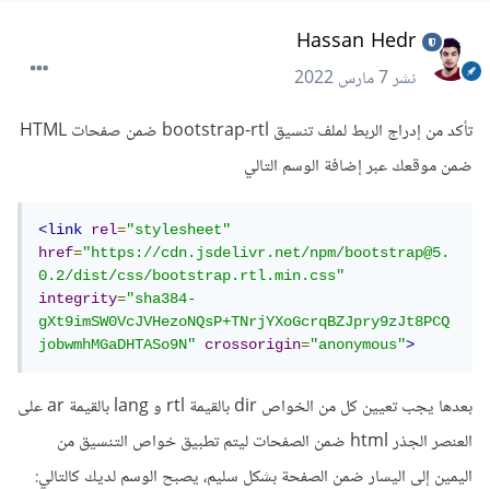
Hassan Hedr
نشر
7 مارس 2022
تأكد من إدراج الربط لملف تنسيق bootstrap-rtl ضمن صفحات HTML
ضمن موقعك عبر إضافة الوسم التالي
<link
rel
=
"stylesheet"
href
=
"https://cdn.jsdelivr.net/npm/bootstrap@5.
0.2/dist/css/bootstrap.rtl.min.css"
integrity
=
"sha384-
gXt9imSW0VcJVHezoNQsP+TNrjYXoGcrqBZJpry9zJt8PCQ
jobwmhMGaDHTASo9N"
crossorigin
=
"anonymous"
>
بعدها يجب تعيين كل من الخواص dir بالقيمة rtl و lang بالقيمة ar على
العنصر الجذر html ضمن الصفحات ليتم تطبيق خواص التنسيق من
اليمين إلى اليسار ضمن الصفحة بشكل سليم، يصبح الوسم لديك كالتالي: