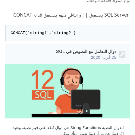
نوع محرك قاعدة البيانات.
SQL Server يستعمل || و الباقي منهم يستعمل الدالة CONCAT
CONCAT('string1','string2')‎