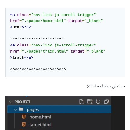
<a
class
=
"nav-link js-scroll-trigger"
href
=
"./pages/home.html"
target
=
"_blank"
>
Home
</a>
<a
class
=
"nav-link js-scroll-trigger"
href
=
"./pages/track.html"
target
=
"_blank"
>
track
</a>
^^^^^^^^^^^^^^^^^^^^^^^^
حيث أن بنية المجلدات: