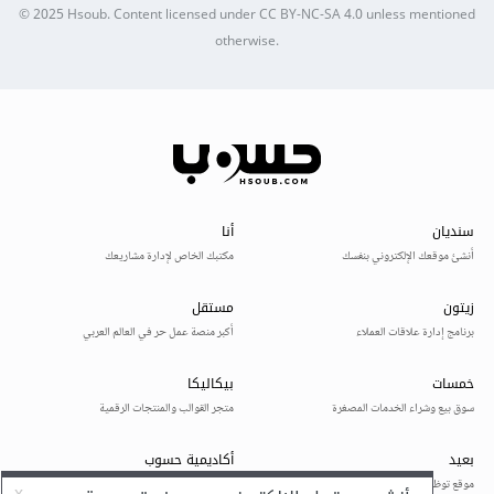
© 2025
Hsoub
.
Content licensed under
CC BY-NC-SA 4.0
unless mentioned
otherwise.