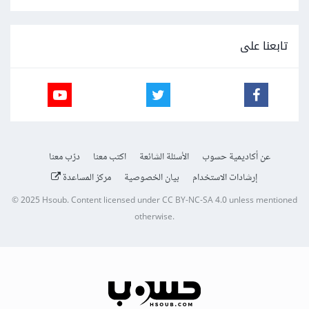
تابعنا على
عن أكاديمية حسوب
الأسئلة الشائعة
اكتب معنا
درّب معنا
إرشادات الاستخدام
بيان الخصوصية
مركز المساعدة
© 2025
Hsoub
.
Content licensed under
CC BY-NC-SA 4.0
unless mentioned
otherwise.