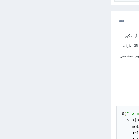
شكل أو بآخر أن تكون
الة عليك
سبق للعناصر
$
(
"form
  $
.
aja
    met
    url