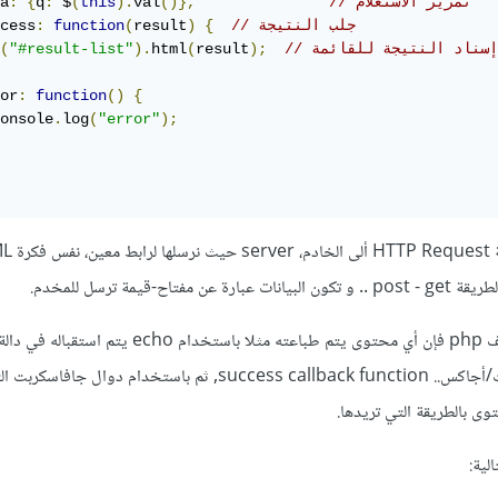
// تمرير الاستعلام
()},
val
).
this
(
 $
:
q
{
:
a
// جلب النتيجة
{
)
result
(
function
:
cess
// إسناد النتيجة للقائمة
);
result
(
html
).
"#result-list"
(
or
:
function
()
{
onsole
.
log
(
"error"
);
يعمل AJAX على إرسال طلبية
إن افترضنا أنك تتصل على ملف php فإن أي محتوى يتم طباعته مثلا باستخدام echo يتم
الطلبية في شيفرة جافاسكربت/أجاكس.. success callback function, ثم باستخدام دوال 
لية: