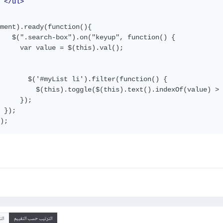
</ul>
ment).ready(function(){

   $(".search-box").on("keyup", function() {

     var value = $(this).val();

       $('#myList li').filter(function() { 

         $(this).toggle($(this).text().indexOf(value) > 
     });

 });

);
الترتيب حسب التقييم
ال