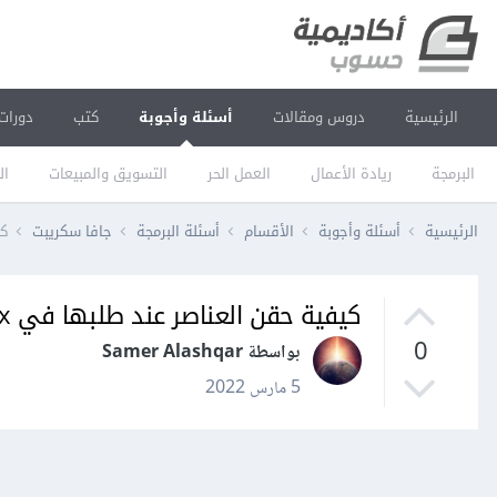
الرئيسية
دروس ومقالات
أسئلة وأجوبة
كتب
دورات
البرمجة
ريادة الأعمال
العمل الحر
التسويق والمبيعات
ال
الرئيسية
أسئلة وأجوبة
الأقسام
أسئلة البرمجة
جافا سكريبت
كي
كيفية حقن العناصر عند طلبها في search box
0
بواسطة Samer Alashqar
5 مارس 2022