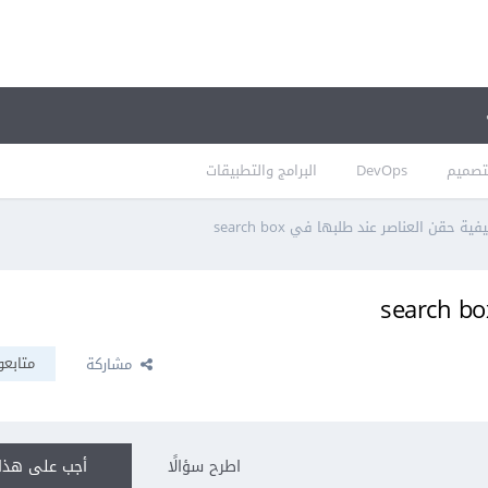
تصميم
DevOps
البرامج والتطبيقات
فية حقن العناصر عند طلبها في search box
متابعو
مشاركة
اطرح سؤالًا
أجب على هذا 