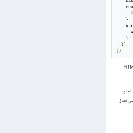
    dat
    suc
      $
},
    err
      c
}
});
})
 HTTP Request ألى الخادم، server حيث نرسلها لرابط معين، نفس فكرة HTML
 استقباله في دالة نجاح
جافاسكربت التي تعدل