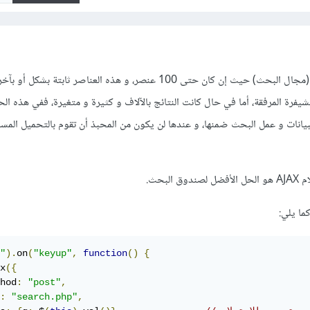
يعتمد الأمر على عدد العناصر (مجال البحث) حيث إن كان حتى 100 عنصر، و هذه العناصر ثابتة ب
شيفرة المرفقة، أما في حال كانت النتائج بالآلاف و كثيرة و متغيرة، ففي هذه الح
م AJAX لقاعدة البيانات و عمل البحث ضمنها، و عندها لن يكون من المحبذ أن تقوم بالتحميل الم
لبحث.
ما يلي:
"
).
on
(
"keyup"
,
function
()
{
x
({
hod
:
"post"
,
:
"search.php"
,