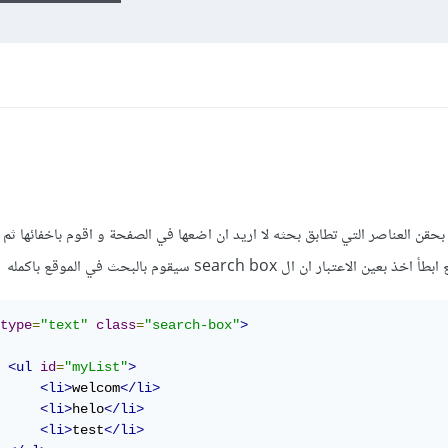
ن العناصر التي تطابق بحثه لا اريد ان اضعها في الصفحة و اقوم باخفائها ثم ا
ان ال search box سيقوم بالبحث في الموقع باكمله
type
=
"text"
class
=
"search-box"
>
<ul
id
=
"myList"
>
<li>
welcom
</li>
<li>
helo
</li>
<li>
test
</li>