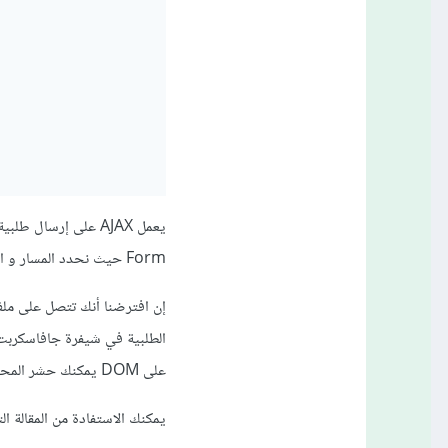
Form حيث نحدد المسار و الطريقة post - get .. و تكون البيانات عبارة عن مفتاح-قيمة ترسل للمخدم.
على DOM يمكنك حشر المحتوى بالطريقة التي تريدها.
يمكنك الاستفادة من المقالة التا