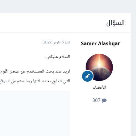
السؤال
Samer Alashqar
نشر
5 مارس 2022
السلام عليكم ..
اريد عند بحث المستخدم عن عنصر اقوم بحق
التي تطابق بحثه لانها ربما ستجعل الموقع ابطأ اخذ بعين الاعتبار 
الأعضاء
307