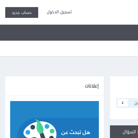
تسجيل الدخول
حساب جديد
إعلانات
ن
2
السؤال