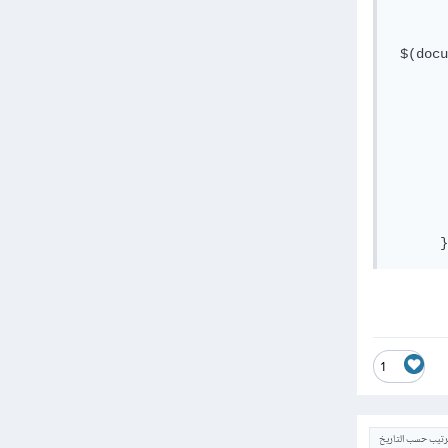
 $(docu
       
       
       
       
       
       
      }
1
ترتيب حسب التاريخ