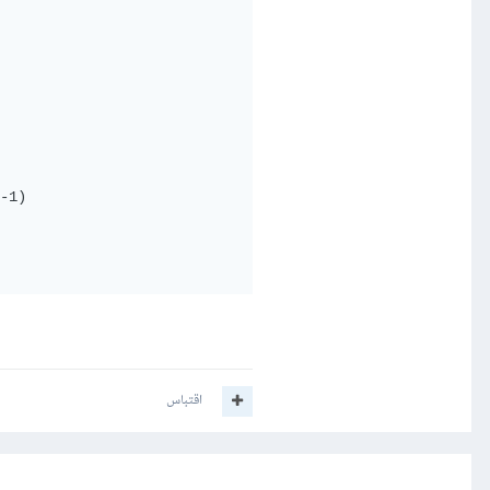
-1)

اقتباس