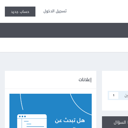
تسجيل الدخول
حساب جديد
إعلانات
ن
1
السؤال