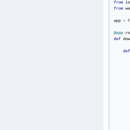
from
 io
from
 we
app 
=
F
@app
.
ro
def
 dow
def
ه الدالة تسمح بإنشاء البيانات على شكل 
       
       
       
       
       