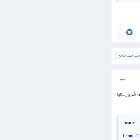
1
ترتيب حسب التاريخ
writer من الوحدة csv واحفظها في الذاكرة باستخدام StringIO وبعدها قُم بإرسالها
import
 
from
 fl