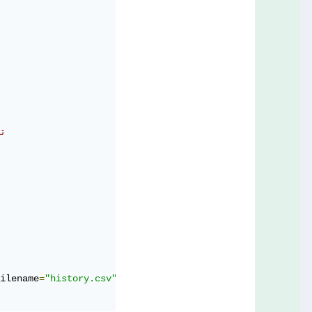
# 
ilename
=
"history.csv"
)