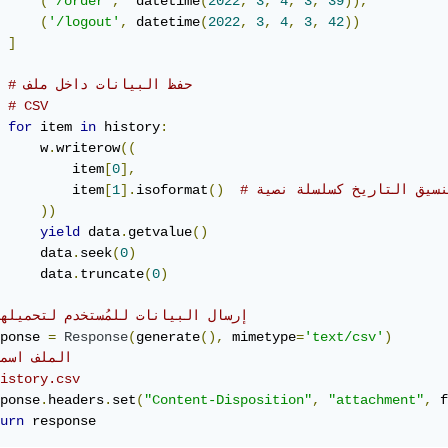
(
'/order'
,
 	datetime
(
2022
,
3
,
4
,
3
,
39
)),
(
'/logout'
,
 datetime
(
2022
,
3
,
4
,
3
,
42
))
]
# حفظ البيانات داخل ملف
# CSV
for
 item 
in
 history
:
     w
.
writerow
((
         item
[
0
],
تنسيق التاريخ كسلسلة نصية
()
isoformat
].
1
[
         item
))
yield
 data
.
getvalue
()
     data
.
seek
(
0
)
     data
.
truncate
(
0
)
# إرسال البيانات للمُستخدم لتحميله
ponse 
=
Response
(
generate
(),
 mimetype
=
'text/csv'
)
# الملف اسمه  
istory.csv
ponse
.
headers
.
set
(
"Content-Disposition"
,
"attachment"
,
 f
urn
 response