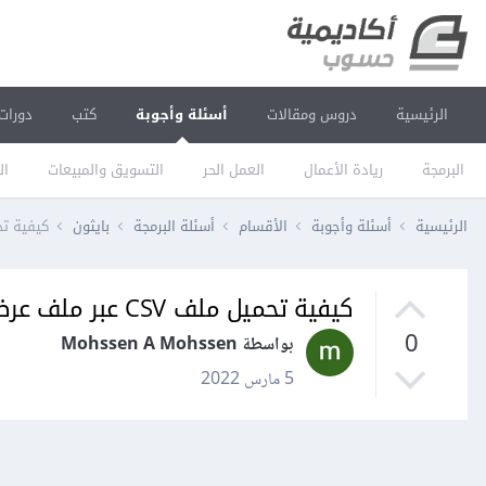
الرئيسية
دروس ومقالات
أسئلة وأجوبة
كتب
دورات
البرمجة
ريادة الأعمال
العمل الحر
التسويق والمبيعات
ال
الرئيسية
أسئلة وأجوبة
الأقسام
أسئلة البرمجة
بايثون
كيفية تحميل ملف CSV ع
كيفية تحميل ملف CSV عبر ملف عرض في فلاسك Flask؟
0
بواسطة Mohssen A Mohssen
5 مارس 2022