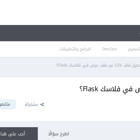
تصميم
DevOps
البرامج والتطبيقات
بر ملف عرض في فلاسك Flask؟
متابعو
مشاركة
اطرح سؤالًا
أجب على هذا 