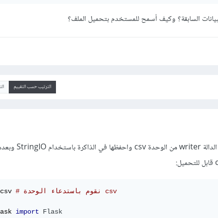
الترتيب حسب التقييم
ال
قم بإنشاء البياننات باستخدام الدالة 
# نقوم باستدعاء الوحدة csv 
csv 
ask 
import
Flask