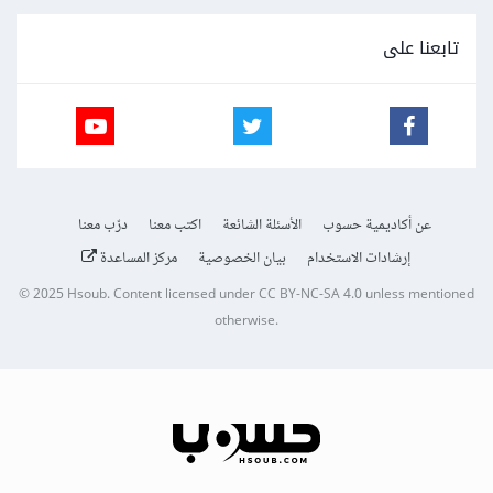
تابعنا على
عن أكاديمية حسوب
الأسئلة الشائعة
اكتب معنا
درّب معنا
إرشادات الاستخدام
بيان الخصوصية
مركز المساعدة
© 2025
Hsoub
.
Content licensed under
CC BY-NC-SA 4.0
unless mentioned
otherwise.