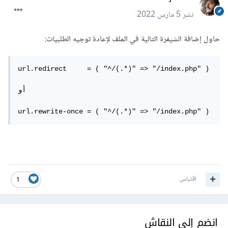
نشر
5 مارس 2022
حاول إضافة الشيفرة التالية في الملف لإعادة توجيه الطلبيات:
url.redirect     = ( "^/(.*)" => "/index.php" )

أو

url.rewrite-once = ( "^/(.*)" => "/index.php" )
اقتباس
1
انضم إلى النقاش