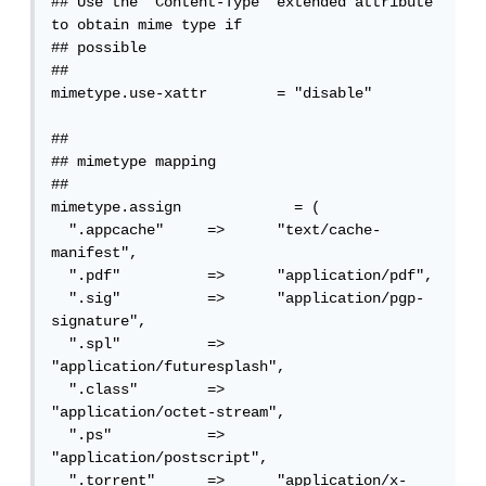
## Use the "Content-Type" extended attribute 
to obtain mime type if

## possible

##

mimetype.use-xattr        = "disable"

##

## mimetype mapping

##

mimetype.assign             = (

  ".appcache"     =>      "text/cache-
manifest",

  ".pdf"          =>      "application/pdf",

  ".sig"          =>      "application/pgp-
signature",

  ".spl"          =>      
"application/futuresplash",

  ".class"        =>      
"application/octet-stream",

  ".ps"           =>      
"application/postscript",

  ".torrent"      =>      "application/x-