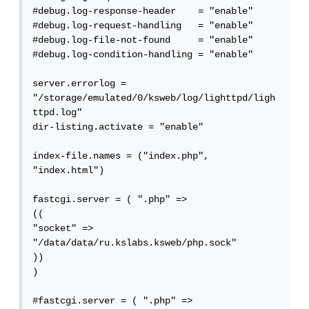
#debug.log-response-header    = "enable"

#debug.log-request-handling   = "enable"

#debug.log-file-not-found     = "enable"

#debug.log-condition-handling = "enable"

server.errorlog = 
"/storage/emulated/0/ksweb/log/lighttpd/ligh
ttpd.log"

dir-listing.activate = "enable"

index-file.names = ("index.php", 
"index.html")

fastcgi.server = ( ".php" =>

((

"socket" => 
"/data/data/ru.kslabs.ksweb/php.sock"

))

)

#fastcgi.server = ( ".php" =>
