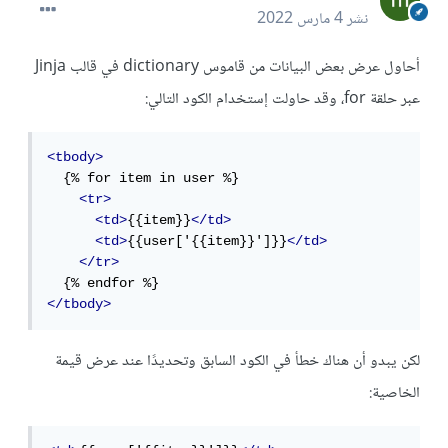
نشر
4 مارس 2022
أحاول عرض بعض البيانات من قاموس dictionary في قالب Jinja
عبر حلقة for، وقد حاولت إستخدام الكود التالي:
<tbody>
  {% for item in user %}

<tr>
<td>
{{item}}
</td>
<td>
{{user['{{item}}']}}
</td>
</tr>
</tbody>
لكن يبدو أن هناك خطأ في الكود السابق وتحديدًا عند عرض قيمة
الخاصية: