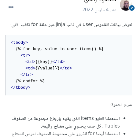
نشر
4 مارس 2022
لعرض بيانات القاموس user في قالب jinja عبر حلقة for نكتُب الآتي:
<tbody>
  {% for key, value in user.items() %}

<tr>
<td>
{{key}}
</td>
<td>
{{value]}}
</td>
</tr>
</tbody>
شرح الشفرة:
استعملنا التابع items الذي يقوم بإرجاع مجموعة من الصفوف
Tuples ، كل صف يحتوي على مفتاح وقيمة.
استعملنا أيضا for للمُرور على مجموعة الصفوف لعرض المفتاح