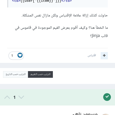
<td>
{{user['{{item}}']}}
</td>
حاولت كذلك إزالة علامة الإقتباس ولكن مازال نفس المشكلة.
ما الخطأ هنا؟ وكيف أقوم بعرض القيم الموجودة في قاموس في
قالب Jinja؟
اقتباس
1
الترتيب حسب التقييم
الترتيب حسب التاريخ
1
مسعود زاهي