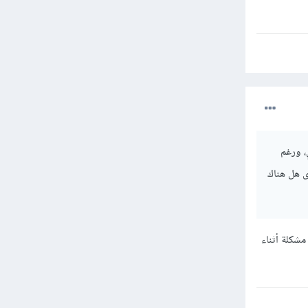
، ورغم
ى هل هناك
بر في حالة واجهتك مشكلة أثناء