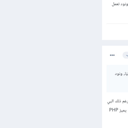
ونود تعمل
ب
ا, ونود
غم ذلك البي
اتش بي لغة مشهورة ...ماهي مميزات وعيوب وايهما تفضل بين النود والبي اتش بي او بصيغة اخرى هل هناك ما يميز PHP