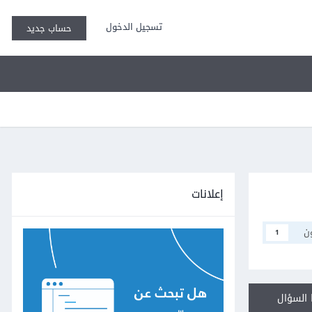
تسجيل الدخول
حساب جديد
إعلانات
ن
1
السؤال