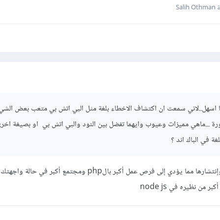
Sali
 اسهل..لاني سمعت ان اكتشاف الاخطاء بلغة مثل البي اتش بي متعب بعض الشي
رة ...ماهي مميزات وعيوب وايهما تفضل بين النود والبي اتش بي او بصيغة اخر
php تتميز بشهرتها الواسعة وإنتشارها مما يؤدي إلى فرص عمل أكبر بالphp ومجتمع أك