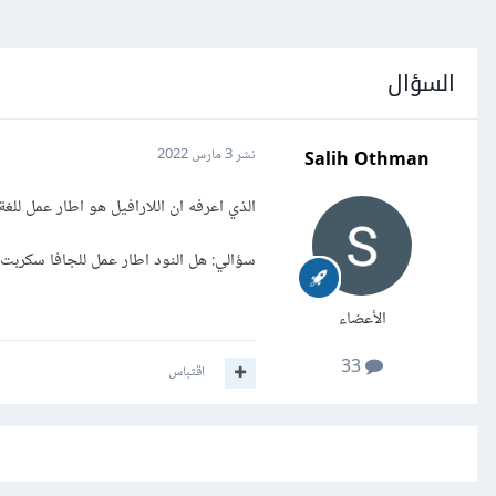
السؤال
Salih Othman
نشر
3 مارس 2022
الذي اعرفه ان اللارافيل هو اطار عمل للغة PHP وكذلك الدوت نت كور هو اطار عمل للغة السي شا
سؤالي: هل النود اطار عمل للجافا سكربت،
الأعضاء
33
اقتباس