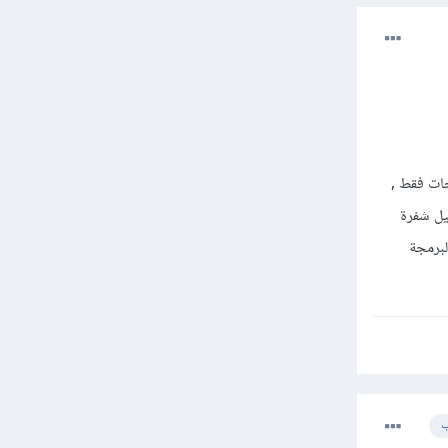
ات فقط ,
ك v8 وهو الذي يقوم بتشغيل شفرة
برمجة
ب