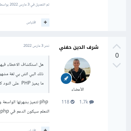
تم التعديل في
3 مارس 2022
بواسطة h Othman
اقتباس
شرف الدين حفني
نشر
3 مارس 2022
0
هل استكشاف الاخطاء فيها
ذلك البي اتش بي لغة مشهو
ما يميز PHP على النود كلغة في الباك اند ؟
الأعضاء
118
1.7k
التعلم سيكون الدعم في php أكبر من نظيره في node js
اقتباس