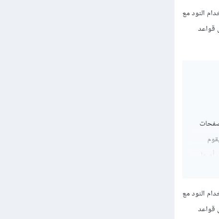
دام النود مع
ض قواعد
تصفحات
ُعرف بمحرك v8 وهو الذي يقوم
 أو على
دام النود مع
ض قواعد