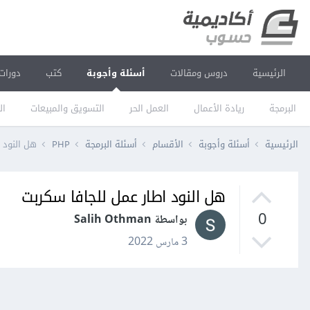
الرئيسية
دروس ومقالات
أسئلة وأجوبة
كتب
دورات
البرمجة
ريادة الأعمال
العمل الحر
التسويق والمبيعات
ال
الرئيسية
أسئلة وأجوبة
الأقسام
أسئلة البرمجة
PHP
هل النود 
هل النود اطار عمل للجافا سكربت
0
بواسطة Salih Othman
3 مارس 2022