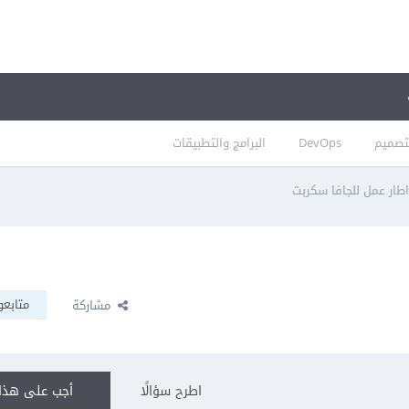
تصميم
DevOps
البرامج والتطبيقات
اطار عمل للجافا سكربت
متابعو
مشاركة
اطرح سؤالًا
أجب على هذا 