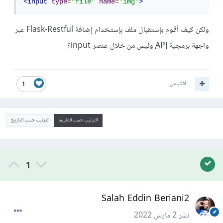
<input
type
=
"file"
name
=
"img"
>
ولكن كيف أقوم بإستقبال ملف بإستخدام إضافة Flask-Restful عبر
واجهة برمجية
API
وليس من خلال عنصر input؟
اقتباس
1
الترتيب حسب التقييم
الترتيب حسب التاريخ
1
Salah Eddin Beriani2
نشر
2 مارس 2022