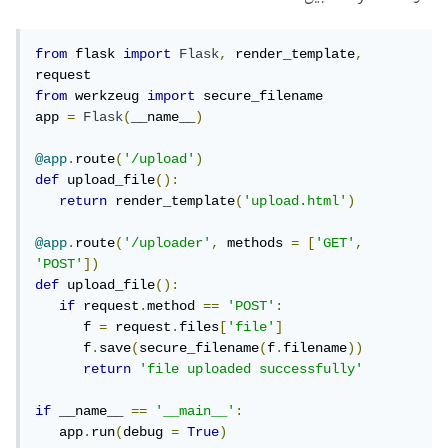
from
 flask 
import
Flask
,
 render_template
,
from
 werkzeug 
import
 secure_filename

app 
=
Flask
(
__name__
)
@app
.
route
(
'/upload'
)
def
 upload_file
():
return
 render_template
(
'upload.html'
)
@app
.
route
(
'/uploader'
,
 methods 
=
[
'GET'
,
'POST'
])
def
 upload_file
():
if
 request
.
method 
==
'POST'
:
      f 
=
 request
.
files
[
'file'
]
      f
.
save
(
secure_filename
(
f
.
filename
))
return
'file uploaded successfully'
if
 __name__ 
==
'__main__'
:
   app
.
run
(
debug 
=
True
)