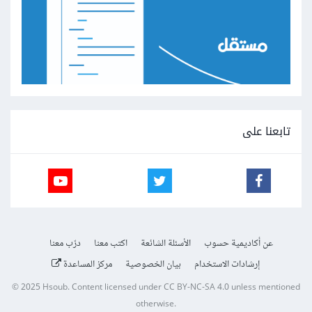
تابعنا على
عن أكاديمية حسوب
الأسئلة الشائعة
اكتب معنا
درّب معنا
إرشادات الاستخدام
بيان الخصوصية
مركز المساعدة
© 2025
Hsoub
.
Content licensed under
CC BY-NC-SA 4.0
unless mentioned
otherwise.