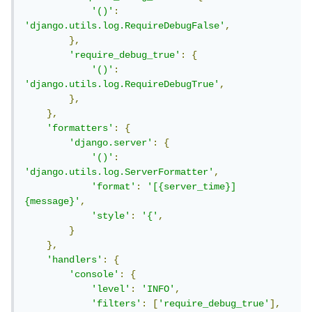
'()'
:
'django.utils.log.RequireDebugFalse'
,
},
'require_debug_true'
:
{
'()'
:
'django.utils.log.RequireDebugTrue'
,
},
},
'formatters'
:
{
'django.server'
:
{
'()'
:
'django.utils.log.ServerFormatter'
,
'format'
:
'[{server_time}] 
{message}'
,
'style'
:
'{'
,
}
},
'handlers'
:
{
'console'
:
{
'level'
:
'INFO'
,
'filters'
:
[
'require_debug_true'
],