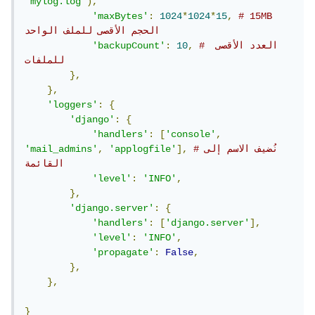
'mylog.log'
),
'maxBytes'
:
1024
*
1024
*
15
,
# 15MB 
الحجم الأقصى للملف الواحد
# العدد الأقصى 
,
10
:
'backupCount'
للملفات
},
},
'loggers'
:
{
'django'
:
{
'handlers'
:
[
'console'
,
#نُضيف الاسم إلى 
],
'applogfile'
,
'mail_admins'
القائمة
'level'
:
'INFO'
,
},
'django.server'
:
{
'handlers'
:
[
'django.server'
],
'level'
:
'INFO'
,
'propagate'
:
False
,
},
},
}