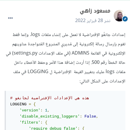
مسعود زاهي
نشر
28 فبراير 2022
إعدادات جانغُو الإفتراضية لا تعمل على إنشاء ملفات logs. وإنما فقط
تقوم بإرسال رسالة إلكترونية إلى مُديري المشروع المُتواجدة عناوينهم
الإلكترونية في القائمة ADMINS (في ملف الإعدادات settings.py) في
حالة الخطأ رقم 500. إذا أردت إضافة هذا الأمر وحفظ الأخطاء داخل
ملفات logs عليك بتغيير القيمة الإفتراضية ل LOGGING في ملف
الإعدادات على الشكل التالي:
# هذه هي الإعدادات الإفتراضية لجانغو
LOGGING 
=
{
'version'
:
1
,
'disable_existing_loggers'
:
False
,
'filters'
:
{
'require_debug_false'
:
{