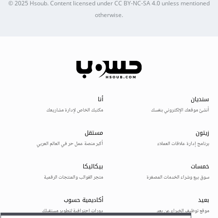
© 2025
Hsoub
.
Content licensed under
CC BY-NC-SA 4.0
unless mentioned
otherwise.