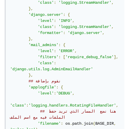
'class'
:
'logging.StreamHandler'
,
},
'django.server'
:
{
'level'
:
'INFO'
,
'class'
:
'logging.StreamHandler'
,
'formatter'
:
'django.server'
,
},
'mail_admins'
:
{
'level'
:
'ERROR'
,
'filters'
:
[
'require_debug_false'
],
'class'
:
'django.utils.log.AdminEmailHandler'
},
## نقوم بإضافة 
'applogfile'
:
{
'level'
:
'DEBUG'
,
'class'
:
'logging.handlers.RotatingFileHandler'
,
## هنا نضع  المسار الذي تريد حفظ 
الملفات فيه مع اسم الملف
'filename'
:
 os
.
path
.
join
(
BASE_DIR
,