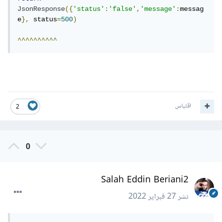
JsonResponse
({
'status'
:
'false'
,
'message'
:
messag
e
},
 status
=
500
)
^^^^^^^^^^
اقتباس
2
0
Salah Eddin Beriani2
نشر
27 فبراير 2022