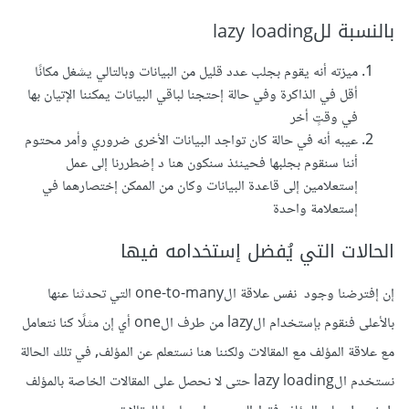
بالنسبة للlazy loading
ميزته أنه يقوم بجلب عدد قليل من البيانات وبالتالي يشغل مكانًا
أقل في الذاكرة وفي حالة إحتجنا لباقي البيانات يمكننا الإتيان بها
في وقتٍ أخر
عيبه أنه في حالة كان تواجد البيانات الأخرى ضروري وأمر محتوم
أننا سنقوم بجلبها فحينئذ سنكون هنا د إضطررنا إلى عمل
إستعلامين إلى قاعدة البيانات وكان من الممكن إختصارهما في
إستعلامة واحدة
الحالات التي يُفضل إستخدامه فيها
إن إفترضنا وجود نفس علاقة الone-to-many التي تحدثنا عنها
بالأعلى فنقوم بإستخدام الlazy من طرف الone أي إن مثلًا كنا نتعامل
مع علاقة المؤلف مع المقالات ولكننا هنا نستعلم عن المؤلف, في تلك الحالة
نستخدم الlazy loading حتى لا نحصل على المقالات الخاصة بالمؤلف