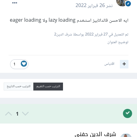
نشر
26 فبراير 2022
ايه الاحسن فالداتابيز استخدم lazy loading ولا eager loading
تم التعديل في
27 فبراير 2022
بواسطة شرف الدين2
توضيح العنوان
اقتباس
1
الترتيب حسب التقييم
الترتيب حسب التاريخ
1
شرف الدين حفني