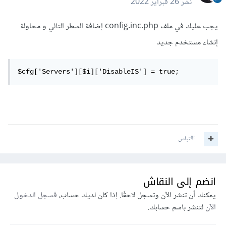
نشر
26 فبراير 2022
يجب عليك في ملف config.inc.php إضافة السطر التالي و محاولة
إنشاء مستخدم جديد
$cfg['Servers'][$i]['DisableIS'] = true;
اقتباس
انضم إلى النقاش
يمكنك أن تنشر الآن وتسجل لاحقًا. إذا كان لديك حساب،
فسجل الدخول
الآن
لتنشر باسم حسابك.