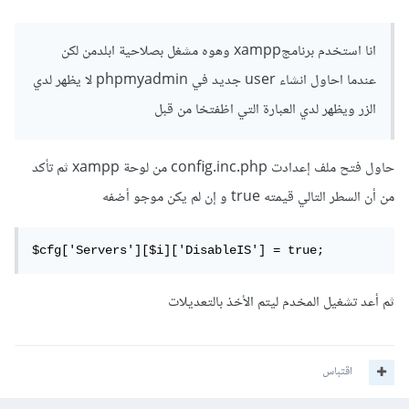
انا استخدم برنامجxampp وهوه مشغل بصلاحية ابلدمن لكن
عندما احاول انشاء user جديد في phpmyadmin لا يظهر لدي
الزر ويظهر لدي العبارة التي اظفتخا من قبل
حاول فتح ملف إعدادت config.inc.php من لوحة xampp ثم تأكد
من أن السطر التالي قيمته true و إن لم يكن موجو أضفه
$cfg['Servers'][$i]['DisableIS'] = true;
ثم أعد تشغيل المخدم ليتم الأخذ بالتعديلات
اقتباس