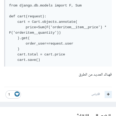
from django.db.models import F, Sum

def cart(request):

    cart = Cart.objects.annotate(

        price=Sum(F('orderitem__item__price') * 
F('orderitem__quantity'))

    ).get(

        order_user=request.user

    )

    cart.total = cart.price

    cart.save()
فهناك العديد من الطرق
اقتباس
1