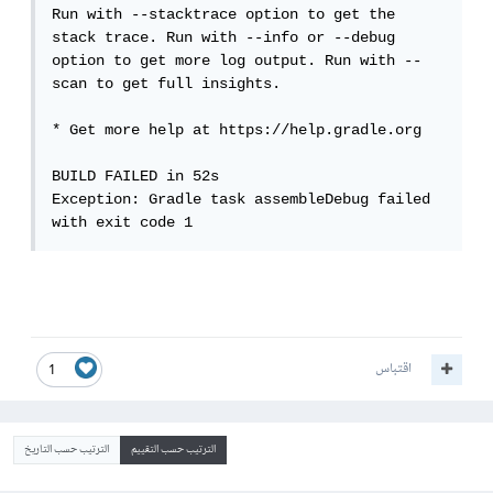
Run with --stacktrace option to get the 
stack trace. Run with --info or --debug 
option to get more log output. Run with --
scan to get full insights.

* Get more help at https://help.gradle.org

BUILD FAILED in 52s

Exception: Gradle task assembleDebug failed 
with exit code 1
اقتباس
1
الترتيب حسب التقييم
الترتيب حسب التاريخ