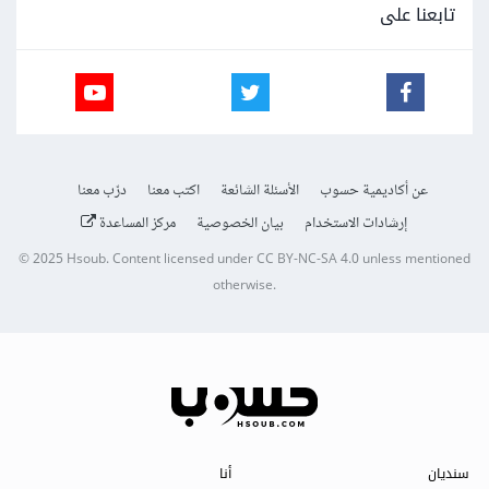
تابعنا على
عن أكاديمية حسوب
الأسئلة الشائعة
اكتب معنا
درّب معنا
إرشادات الاستخدام
بيان الخصوصية
مركز المساعدة
© 2025
Hsoub
.
Content licensed under
CC BY-NC-SA 4.0
unless mentioned
otherwise.