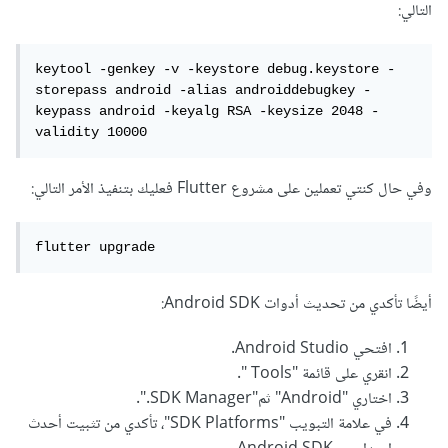
n: Failed to create keystore.
التالي:
* Try:
keytool -genkey -v -keystore debug.keystore -
> Run with --stacktrace option to get the stack
storepass android -alias androiddebugkey -
keypass android -keyalg RSA -keysize 2048 -
trace.
validity 10000
> Run with --info or --debug option to get more log
output.
وفي حال كنتي تعملين على مشروع Flutter فعليك بتنفيذ الأمر التالي:
> Run with --scan to get full insights.
flutter upgrade 
https://help.gradle.org
* Get more help at
أيضًا تأكدي من تحديث أدوات Android SDK:
BUILD FAILED in 30s
Exception: Gradle task assembleDebug failed with
افتحي Android Studio.
انقري على قائمة "Tools ".
exit code 1
اختاري "Android" ثم"SDK Manager.".
في علامة التبويب "SDK Platforms"، تأكدي من تثبيت أحدث
حد يعرف يحل هذا الايرور