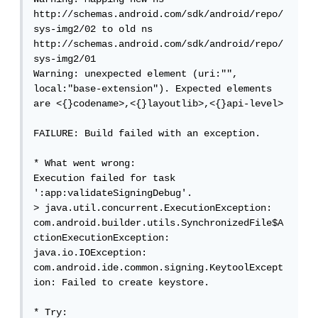
http://schemas.android.com/sdk/android/repo/
sys-img2/02 to old ns 
http://schemas.android.com/sdk/android/repo/
sys-img2/01

Warning: unexpected element (uri:"", 
local:"base-extension"). Expected elements 
are <{}codename>,<{}layoutlib>,<{}api-level>

FAILURE: Build failed with an exception.

* What went wrong:

Execution failed for task 
':app:validateSigningDebug'.

> java.util.concurrent.ExecutionException: 
com.android.builder.utils.SynchronizedFile$A
ctionExecutionException: 
java.io.IOException: 
com.android.ide.common.signing.KeytoolExcept
ion: Failed to create keystore.

* Try:
