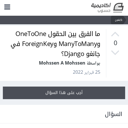
بايثون
ما الفرق بين الحقول OneToOne
وManyToMany وForeignKey في
0
جانغو Django؟
بواسطة Mohssen A Mohssen
25 فبراير 2022
أجب على هذا السؤال
السؤال