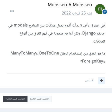
Mohssen A Mohssen
نشر
25 فبراير 2022
في الفترة الأخيرة بدأت أقوم بعمل علاقات بين النماذح models في
جانغو Django، ولكن أواجه صعوبة في فهم الفرق بين أنواع
العلاقات.
ما هو الفرق بين إستخدام الحقل OneToOne وManyToMany
وForeignKey؟
اقتباس
الترتيب حسب التقييم
الترتيب حسب التاريخ