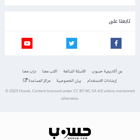
تابعنا على
عن أكاديمية حسوب
الأسئلة الشائعة
اكتب معنا
درّب معنا
إرشادات الاستخدام
بيان الخصوصية
مركز المساعدة
© 2025
Hsoub
.
Content licensed under
CC BY-NC-SA 4.0
unless mentioned
otherwise.