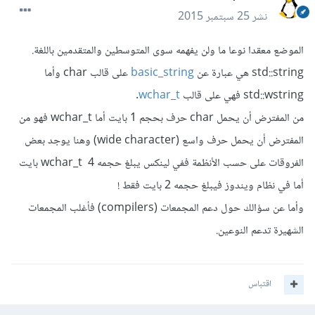
نشر
25 سبتمبر 2015
الموضع معقدا نوعا ما ولن يفهمه سوى المتوسطين والمتقدمين باللغة.
std::string هي عبارة عن
basic_string
على قالب char وأما
std::wstring فهي على قالب
wchar_t
.
من المفترض أن يحمل char حرف بحجم 1 بايت أما wchar_t فهو من
المفترض أن يحمل حرف واسع (wide character) وهنا يوجد بعض
الفروقات على حسب الأنظمة ففي لينكس يبلغ حجمه wchar_t 4 بايت
أما في نظام ويندوز فيبلغ حجمه 2 بايت فقط !
وأما عن سؤالك حول دعم المجمعات (compilers) فأغلب المجمعات
الشهيرة تدعم النوعين.
اقتباس