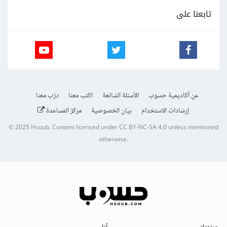
تابعنا على
عن أكاديمية حسوب
الأسئلة الشائعة
اكتب معنا
درّب معنا
إرشادات الاستخدام
بيان الخصوصية
مركز المساعدة
© 2025
Hsoub
.
Content licensed under
CC BY-NC-SA 4.0
unless mentioned
otherwise.