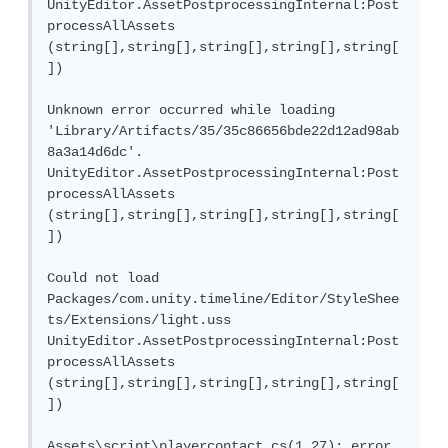
UnityEditor.AssetPostprocessingInternal:Post
processAllAssets 
(string[],string[],string[],string[],string[
])

Unknown error occurred while loading 
'Library/Artifacts/35/35c86656bde22d12ad98ab
8a3a14d6dc'.

UnityEditor.AssetPostprocessingInternal:Post
processAllAssets 
(string[],string[],string[],string[],string[
])

Could not load 
Packages/com.unity.timeline/Editor/StyleShee
ts/Extensions/light.uss

UnityEditor.AssetPostprocessingInternal:Post
processAllAssets 
(string[],string[],string[],string[],string[
])

Assets\script\playercontact.cs(1,27): error 