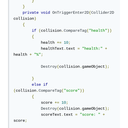
}
}
private
void
OnTriggerEnter2D
(
Collider2D
collision
)
{
if
(
collision
.
CompareTag
(
"health"
))
{
            health 
+=
10
;
            healthText
.
text 
=
"health:"
+
health 
+
"%"
;
Destroy
(
collision
.
gameObject
);
}
else
if
(
collision
.
CompareTag
(
"score"
))
{
            score 
+=
10
;
Destroy
(
collision
.
gameObject
);
            scoreText
.
text 
=
"score: "
+
score
;