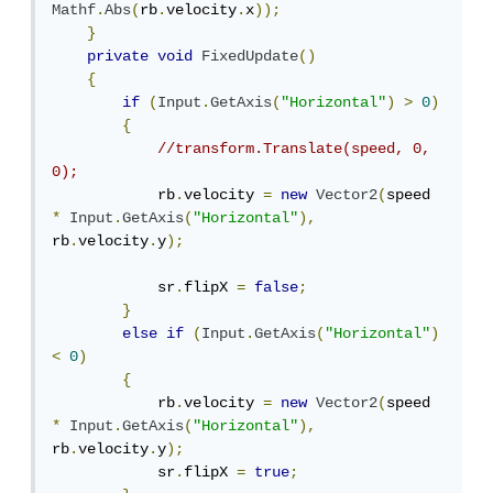
Mathf
.
Abs
(
rb
.
velocity
.
x
));
}
private
void
FixedUpdate
()
{
if
(
Input
.
GetAxis
(
"Horizontal"
)
>
0
)
{
//transform.Translate(speed, 0, 
0);
            rb
.
velocity 
=
new
Vector2
(
speed 
*
Input
.
GetAxis
(
"Horizontal"
),
rb
.
velocity
.
y
);
            sr
.
flipX 
=
false
;
}
else
if
(
Input
.
GetAxis
(
"Horizontal"
)
<
0
)
{
            rb
.
velocity 
=
new
Vector2
(
speed 
*
Input
.
GetAxis
(
"Horizontal"
),
rb
.
velocity
.
y
);
            sr
.
flipX 
=
true
;