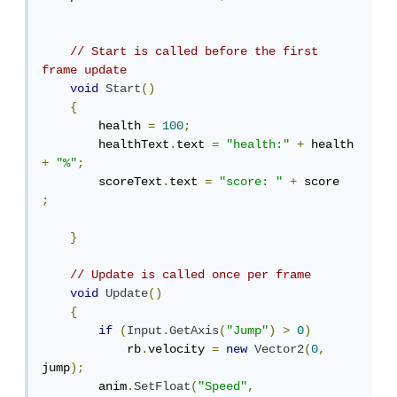
// Start is called before the first 
frame update
void
Start
()
{
        health 
=
100
;
        healthText
.
text 
=
"health:"
+
 health 
+
"%"
;
        scoreText
.
text 
=
"score: "
+
 score  
;
}
// Update is called once per frame
void
Update
()
{
if
(
Input
.
GetAxis
(
"Jump"
)
>
0
)
            rb
.
velocity 
=
new
Vector2
(
0
,
jump
);
        anim
.
SetFloat
(
"Speed"
,