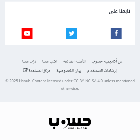
تابعنا على
عن أكاديمية حسوب
الأسئلة الشائعة
اكتب معنا
درّب معنا
إرشادات الاستخدام
بيان الخصوصية
مركز المساعدة
© 2025
Hsoub
.
Content licensed under
CC BY-NC-SA 4.0
unless mentioned
otherwise.