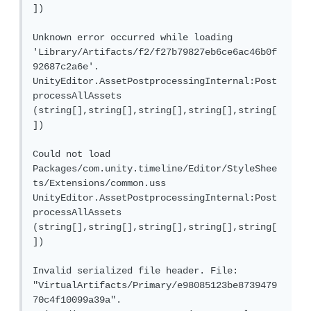
])

Unknown error occurred while loading 
'Library/Artifacts/f2/f27b79827eb6ce6ac46b0f
92687c2a6e'.

UnityEditor.AssetPostprocessingInternal:Post
processAllAssets 
(string[],string[],string[],string[],string[
])

Could not load 
Packages/com.unity.timeline/Editor/StyleShee
ts/Extensions/common.uss

UnityEditor.AssetPostprocessingInternal:Post
processAllAssets 
(string[],string[],string[],string[],string[
])

Invalid serialized file header. File: 
"VirtualArtifacts/Primary/e98085123be8739479
70c4f10099a39a".
