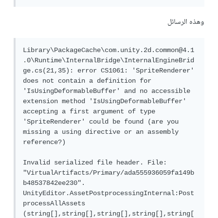
وهذه الرسائل
Library\PackageCache\com.unity.2d.common@4.1
.0\Runtime\InternalBridge\InternalEngineBrid
ge.cs(21,35): error CS1061: 'SpriteRenderer' 
does not contain a definition for 
'IsUsingDeformableBuffer' and no accessible 
extension method 'IsUsingDeformableBuffer' 
accepting a first argument of type 
'SpriteRenderer' could be found (are you 
missing a using directive or an assembly 
reference?)

Invalid serialized file header. File: 
"VirtualArtifacts/Primary/ada555936059fa149b
b48537842ee230".

UnityEditor.AssetPostprocessingInternal:Post
processAllAssets 
(string[],string[],string[],string[],string[