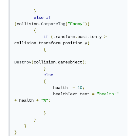
}
else
if
(
collision
.
CompareTag
(
"Enemy"
))
{
if
(
transform
.
position
.
y 
>
collision
.
transform
.
position
.
y
)
{
Destroy
(
collision
.
gameObject
);
}
else
{
                health 
-=
10
;
                healthText
.
text 
=
"health:"
+
 health 
+
"%"
;
}
}
}
}