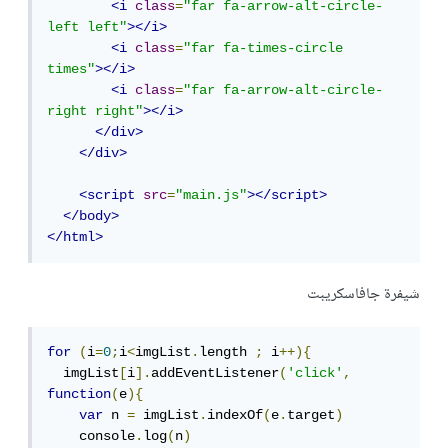
<i
class
=
"far fa-arrow-alt-circle-
left left"
></i>
<i
class
=
"far fa-times-circle 
times"
></i>
<i
class
=
"far fa-arrow-alt-circle-
right right"
></i>
</div>
</div>
<script
src
=
"main.js"
></script>
</body>
</html>
شيفرة جافاسكريبت
for
(
i
=
0
;
i
<
imgList
.
length 
;
 i
++){
  imgList
[
i
].
addEventListener
(
'click'
,
function
(
e
){
var
 n 
=
 imgList
.
indexOf
(
e
.
target
)
    console
.
log
(
n
)