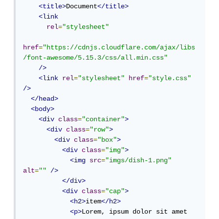
<title>
Document
</title>
<link
rel
=
"stylesheet"
href
=
"https://cdnjs.cloudflare.com/ajax/libs
/font-awesome/5.15.3/css/all.min.css"
/>
<link
rel
=
"stylesheet"
href
=
"style.css"
/>
</head>
<body>
<div
class
=
"container"
>
<div
class
=
"row"
>
<div
class
=
"box"
>
<div
class
=
"img"
>
<img
src
=
"imgs/dish-1.png"
alt
=
""
/>
</div>
<div
class
=
"cap"
>
<h2>
item
</h2>
<p>
Lorem, ipsum dolor sit amet 