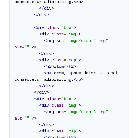
consectetur adipisicing.
</p>
</div>
</div>
<div
class
=
"box"
>
<div
class
=
"img"
>
<img
src
=
"imgs/dish-2.png"
alt
=
""
/>
</div>
<div
class
=
"cap"
>
<h2>
item
</h2>
<p>
Lorem, ipsum dolor sit amet 
consectetur adipisicing.
</p>
</div>
</div>
<div
class
=
"box"
>
<div
class
=
"img"
>
<img
src
=
"imgs/dish-3.png"
alt
=
""
/>
</div>
<div
class
=
"cap"
>
<h2>
item
</h2>