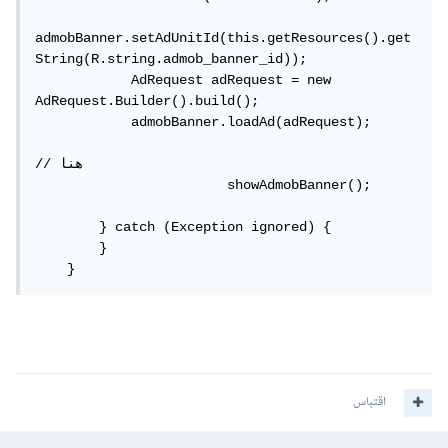
admobBanner.setAdUnitId(this.getResources().get
String(R.string.admob_banner_id));

            AdRequest adRequest = new 
AdRequest.Builder().build();

            admobBanner.loadAd(adRequest);

// هنا

			showAdmobBanner();

        } catch (Exception ignored) {

        }

    }
اقتباس