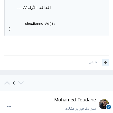
    ...//الدالة الأولى

    ...

	showBannerAd();

}
اقتباس
0
Mohamed Foudane
نشر
23 فبراير 2022