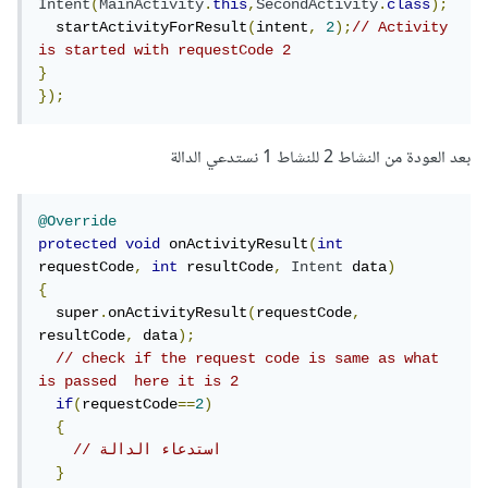
Intent
(
MainActivity
.
this
,
SecondActivity
.
class
);
  startActivityForResult
(
intent
,
2
);
// Activity 
is started with requestCode 2  
}
});
بعد العودة من النشاط 2 للنشاط 1 نستدعي الدالة
@Override
protected
void
 onActivityResult
(
int
requestCode
,
int
 resultCode
,
Intent
 data
)
{
  super
.
onActivityResult
(
requestCode
,
resultCode
,
 data
);
// check if the request code is same as what 
is passed  here it is 2  
if
(
requestCode
==
2
)
{
// استدعاء الدالة
}