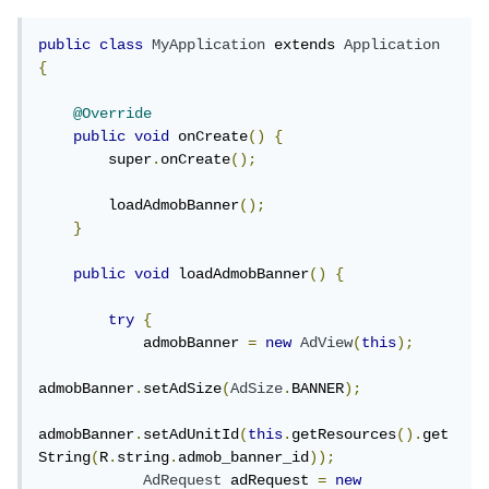
public
class
MyApplication
 extends 
Application
{
@Override
public
void
 onCreate
()
{
        super
.
onCreate
();
        loadAdmobBanner
();
}
public
void
 loadAdmobBanner
()
{
try
{
            admobBanner 
=
new
AdView
(
this
);
admobBanner
.
setAdSize
(
AdSize
.
BANNER
);
admobBanner
.
setAdUnitId
(
this
.
getResources
().
get
String
(
R
.
string
.
admob_banner_id
));
AdRequest
 adRequest 
=
new