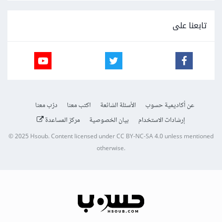
تابعنا على
عن أكاديمية حسوب
الأسئلة الشائعة
اكتب معنا
درّب معنا
إرشادات الاستخدام
بيان الخصوصية
مركز المساعدة
© 2025
Hsoub
.
Content licensed under
CC BY-NC-SA 4.0
unless mentioned
otherwise.