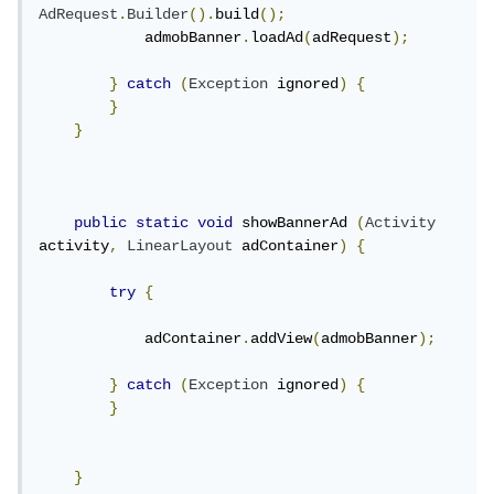
AdRequest
.
Builder
().
build
();
            admobBanner
.
loadAd
(
adRequest
);
}
catch
(
Exception
 ignored
)
{
}
}
public
static
void
 showBannerAd 
(
Activity
activity
,
LinearLayout
 adContainer
)
{
try
{
            adContainer
.
addView
(
admobBanner
);
}
catch
(
Exception
 ignored
)
{
}
}