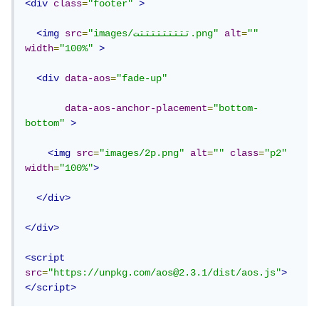
<div
class
=
"footer"
>
""
=
alt
"images/تتتتتتتتتت.png"
=
src
<img
width
=
"100%"
>
<div
data-aos
=
"fade-up"
data-aos-anchor-placement
=
"bottom-
bottom"
>
<img
src
=
"images/2p.png"
alt
=
""
class
=
"p2"
width
=
"100%"
>
</div>
</div>
<script
src
=
"https://unpkg.com/aos@2.3.1/dist/aos.js"
>
</script>