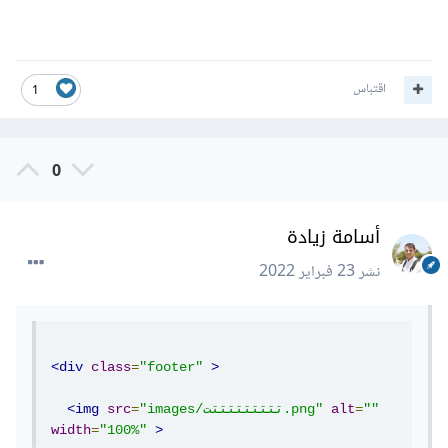
اقتباس
1
0
أسامة زيادة
نشر
23 فبراير 2022
<div
class
=
"footer"
>
""
=
alt
"images/تتتتتتتتتت.png"
=
src
<img
width
=
"100%"
>