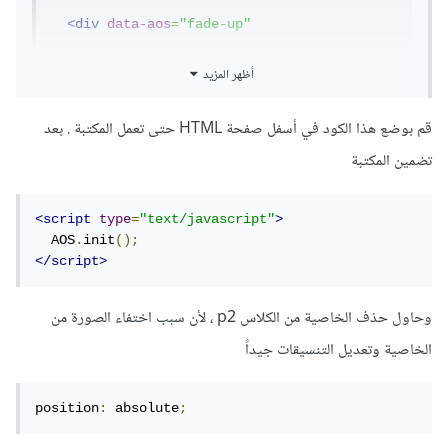
<div
data-aos
=
"fade-up"
data-aos-anchor-placement
=
"bottom-
أظهر المزيد
bottom"
>
قم بوضع هذا الكود في أسفل صفحة HTML حتى تعمل المكتبة . بعد
<img
src
=
"images/2p.png"
alt
=
""
class
=
"p2"
width
=
"100%"
>
تضمين المكتبة
</div>
<script
type
=
"text/javascript"
>
</div>
  AOS
.
init
();
</script>
<script
src
=
"https://unpkg.com/aos@2.3.1/dist/aos.j
وحاول حذف الخاصية من الكلاس p2 ، لأن سبب اختفاء الصورة من
s"
></script>
الخاصية وتعديل التنسيقات جيداً
position
:
 absolute
;