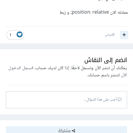
اليسار؟ استخدم position absolute للصورة مع تحديد
المحاذاة left و bottom مع قيم مناسبة لها.
عملتله الان position: relative; و زبط
div {

  overflow: visible;

}
div {

اقتباس
1
	position: absolute;

	left: 30px;

	bottom: 0px;

انضم إلى النقاش
}
يمكنك أن تنشر الآن وتسجل لاحقًا. إذا كان لديك حساب،
فسجل الدخول
bottom بقيمة 0 لكي تلاصف الحافة السفلية
الآن
لتنشر باسم حسابك.
left بنفس قيمة الهوامش في مشروعك مثلاً.
إذا كانت الصورة تنتمي ل div آخر، اجعل خاصية over flow له
أجب على هذا السؤال...
أضف أيضاً z-index
div {

مشاركة