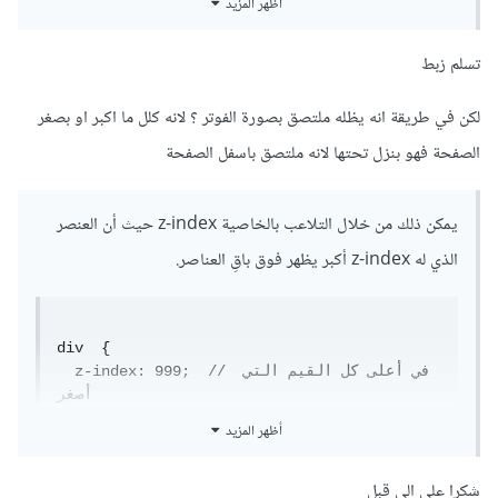
أظهر المزيد
ولكي تتحرك الصورة لجهة اليسار كما فهمت أن Footer على
تسلم زبط
اليسار؟ استخدم position absolute للصورة مع تحديد
المحاذاة left و bottom مع قيم مناسبة لها.
لكن في طريقة انه يظله ملتصق بصورة الفوتر ؟ لانه كلل ما اكبر او بصغر
الصفحة فهو بنزل تحتها لانه ملتصق باسفل الصفحة
div {

	position: absolute;

يمكن ذلك من خلال التلاعب بالخاصية z-index حيث أن العنصر
	left: 30px;

الذي له z-index أكبر يظهر فوق باقِ العناصر.
	bottom: 0px;

}
bottom بقيمة 0 لكي تلاصف الحافة السفلية
div  {

left بنفس قيمة الهوامش في مشروعك مثلاً.
  z-index: 999;  // في أعلى كل القيم التي 
أصغر

}
إذا كانت الصورة تنتمي ل div آخر، اجعل خاصية over flow له
أظهر المزيد
أضف أيضاً z-index
ولكي تتحرك الصورة لجهة اليسار كما فهمت أن Footer على
شكرا على الي قبل