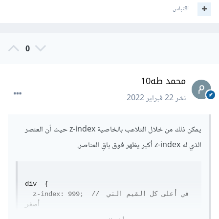
اقتباس
0
محمد طه10
نشر
22 فبراير 2022
يمكن ذلك من خلال التلاعب بالخاصية z-index حيث أن العنصر
الذي له z-index أكبر يظهر فوق باقِ العناصر.
div  {

  z-index: 999;  // في أعلى كل القيم التي 
أصغر

}