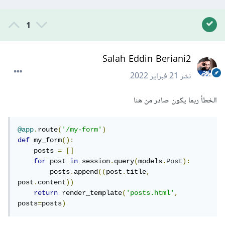
1
Salah Eddin Beriani2
نشر
21 فبراير 2022
الخطأ ربما يكون صادر من هنا
@app
.
route
(
'/my-form'
)
def
 my_form
():
    posts 
=
[]
for
 post 
in
 session
.
query
(
models
.
Post
):
        posts
.
append
((
post
.
title
,
post
.
content
))
return
 render_template
(
'posts.html'
,
posts
=
posts
)