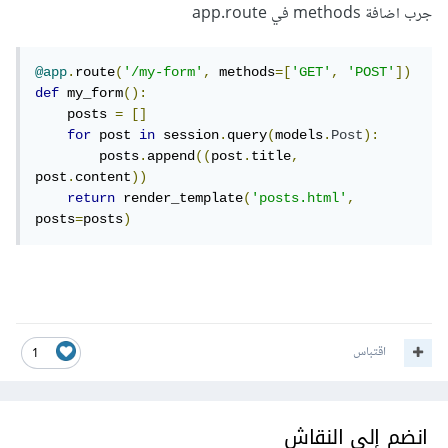
جرب اضافة methods في app.route
@app
.
route
(
'/my-form'
,
 methods
=[
'GET'
,
'POST'
])
def
 my_form
():
    posts 
=
[]
for
 post 
in
 session
.
query
(
models
.
Post
):
        posts
.
append
((
post
.
title
,
post
.
content
))
return
 render_template
(
'posts.html'
,
posts
=
posts
)
اقتباس
1
انضم إلى النقاش