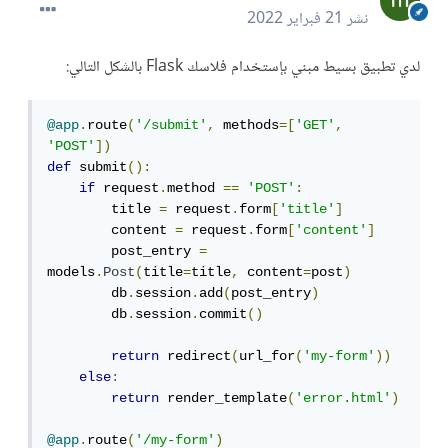
نشر
21 فبراير 2022
لدي تطبيق بسيط مبني بإستخدام فلاسك Flask بالشكل التالي:
@app
.
route
(
'/submit'
,
 methods
=[
'GET'
,
'POST'
])
def
 submit
():
if
 request
.
method 
==
'POST'
:
        title 
=
 request
.
form
[
'title'
]
        content 
=
 request
.
form
[
'content'
]
        post_entry 
=
models
.
Post
(
title
=
title
,
 content
=
post
)
        db
.
session
.
add
(
post_entry
)
        db
.
session
.
commit
()
return
 redirect
(
url_for
(
'my-form'
))
else
:
return
 render_template
(
'error.html'
)
@app
.
route
(
'/my-form'
)