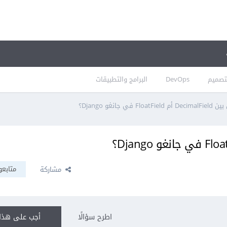
تصميم
DevOps
البرامج والتطبيقات
Floa في جانغو Django؟
متابعو
مشاركة
اطرح سؤالًا
أجب على هذا 