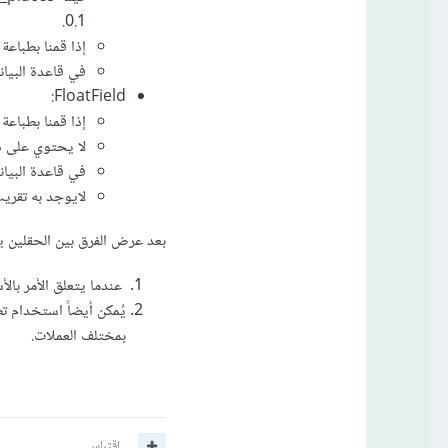
0.1.
إذا قمنا بطباعة نو
في قاعدة البيانات postgresql يُحفظ على الشكل igits, decimal_places
FloatField:
إذا قمنا بطباعة 
لا يحتوي على دوال 
في قاعدة البيانات postgresql يُحفظ على الشكل cision
لايوجد به تقري
بعد عرض الفرق بين الحقلين يأ
عندما يتعلق الأمر بالأسعار
بمختلف العملات.
اقتباس