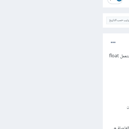
ترتيب حسب التاريخ
بالرغم من أن النوعين يمثلان الأعداد الحقيقية إلا أنهما يقومان بتمثيلهما بشكل مُختلف فالنوع FloatField يستعمل float
ً إذا كان
وف تكون وراء الفاصلة هي