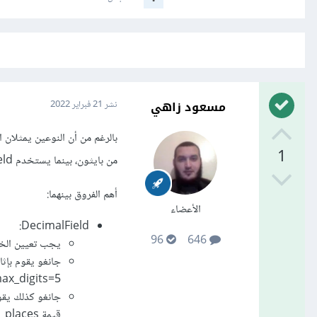
مسعود زاهي
نشر
21 فبراير 2022
1
من بايثون، بينما يستخدم DecimalField النوع Decimal.
أهم الفروق بينهما:
الأعضاء
DecimalField:
96
646
يجب تعيين الخاصية decimal_places والخاصية _digits
max_digits=5 فإن الأعداد يجب أن تكون أقل من 9
جانغو كذلك يقوم