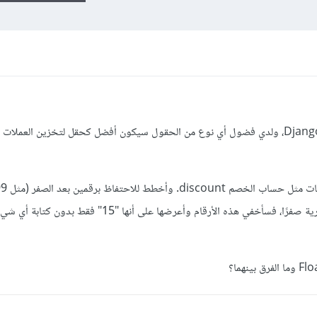
لدي متجر صغير مبني بإستخدام جانغو Django، ولدي فضول أي نوع من الحقول سيكون أفضل كحقل لتخزين العملات
وأغلبية الوقت إذا كانت هذه الأرقام العشرية صفرًا، فسأخفي هذه الأرقام وأعرضها على أنها "15