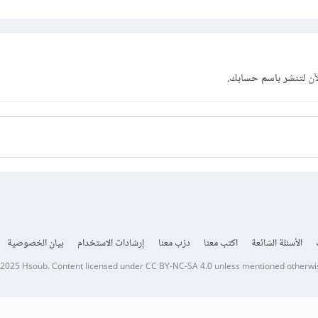
آن
لتنشر باسم حسابك.
الأسئلة الشائعة
اكتب معنا
درّب معنا
إرشادات الاستخدام
بيان الخصوصية
 2025
Hsoub
.
Content licensed under
CC BY-NC-SA 4.0
unless mentioned otherwi