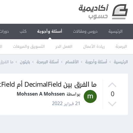
الرئيسية
دروس ومقالات
أسئلة وأجوبة
كتب
دورات
البرمجة
ريادة الأعمال
العمل الحر
التسويق والمبيعات
ال
الرئيسية
أسئلة وأجوبة
الأقسام
أسئلة البرمجة
بايثون
ما الفرق بين DecimalField أم tField
ما الفرق بين DecimalField أم FloatField في جانغو Django؟
0
بواسطة Mohssen A Mohssen
21 فبراير 2022