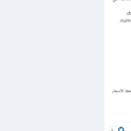
و يقوم بإضافة حقل جديد MoneyField خاص بحفظ الأسعار