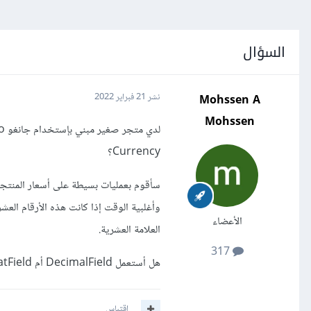
السؤال
Mohssen A
نشر
21 فبراير 2022
Mohssen
Currency؟
الأعضاء
العلامة العشرية.
317
هل أستعمل DecimalField أم FloatField وما الفرق بينهما؟
اقتباس