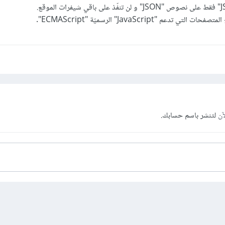
تدعم "JavaScript" الرسميّة "ECMAScript".
آن
لتنشر باسم حسابك.