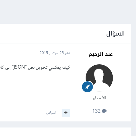
السؤال
عبد الرحيم
نشر
25 سبتمبر 2015
كيف يمكنني تحويل نص "JSON" إلى كائن "JavaScript object" ؟ وما هي المتصفّحات التي تدعم ذلك؟
الأعضاء
132
اقتباس