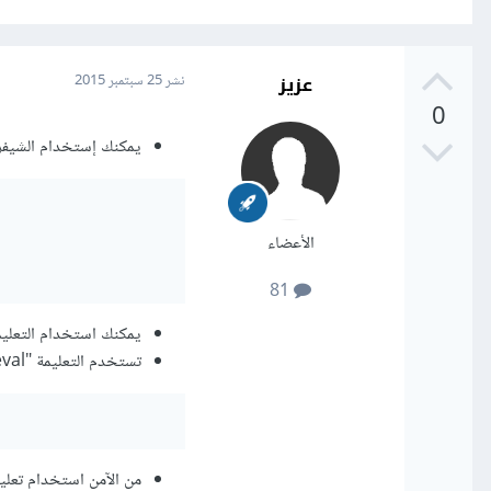
عزيز
نشر
25 سبتمبر 2015
0
يمكنك إستخدام الشيفرة ا
الأعضاء
81
يمكنك استخدام التعليمة "eval" لتحويل النص "JSON" إلى كائن "pt
تستخدم التعليمة "eval" لإنشاء كائن "Javascript" عن طريق السطر البرمجي التالي:
من الآمن استخدام تعليمات "JSON" لتحويل نصوص "JSON" إلى "كائن" جافاسك