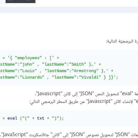
لبرمجيّة التالية:
 
=
'{ "employees" : ['
+
stName":"john" , "lastName":"Smith" },'
+
stName":"Louis" , "lastName":"Armstrong" },'
+
stName":"Lionardo" , "lastName":"Vivaldi" } ]}'
;
Javascri".
 
=
eval
(
"("
+
 txt 
+
")"
);
ربت "JavaScript".