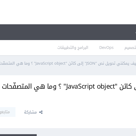
تصميم
DevOps
البرامج والتطبيقات
مكنني تحويل نص "JSON" إلى كائن "JavaScript object" ؟ وما هي المتصفّحات التي تدعم ذلك؟
كيف يمكنني تحويل نص "JSON" إلى كائن "JavaScript object" ؟ وما هي ال
متابعو
مشاركة