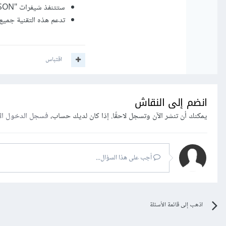
ستتنفذ شيفرات "JSON" فقط على نصوص "JSON" و لن تنفّذ على باقي شيفرات الموقع.
تدعم هذه التقنية جميع المتصفحات التي 
اقتباس
انضم إلى النقاش
يمكنك أن تنشر الآن وتسجل لاحقًا. إذا كان لديك حساب،
فسجل الدخول ال
أجب على هذا السؤال...
اذهب إلى قائمة الأسئلة