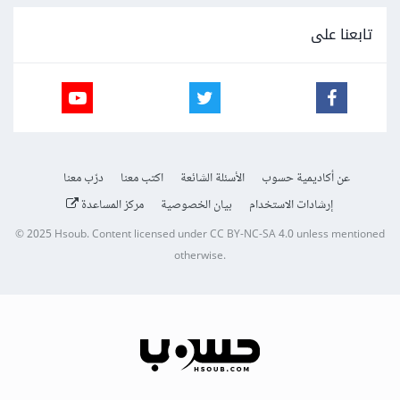
تابعنا على
عن أكاديمية حسوب
الأسئلة الشائعة
اكتب معنا
درّب معنا
إرشادات الاستخدام
بيان الخصوصية
مركز المساعدة
© 2025
Hsoub
.
Content licensed under
CC BY-NC-SA 4.0
unless mentioned
otherwise.