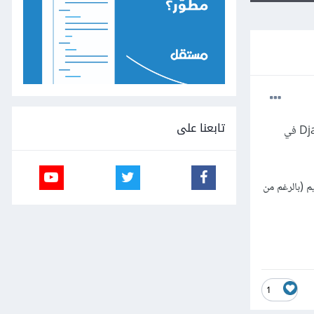
تابعنا على
تعلمت في الفترة الماضية كيفية إستخدام Django ORM ، وكنت أتساءل عما إذا كان من الممكن استخدام Django ORM في
ل لدي من مشروع قديم (بالرغم من
1