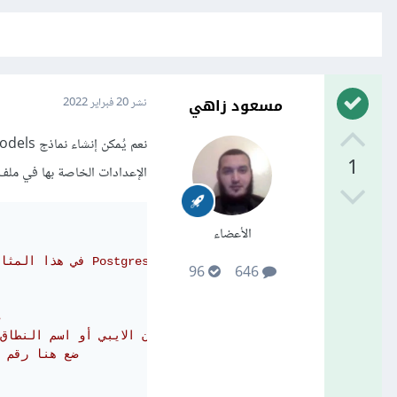
مسعود زاهي
نشر
20 فبراير 2022
1
الإعدادات الخاصة بها في ملف إعدادا
الأعضاء
# في هذا المثال استعملنا Postgres
96
646
# ضع هنا عنوان الايبي أو اسم النطا
# ضع هنا رقم