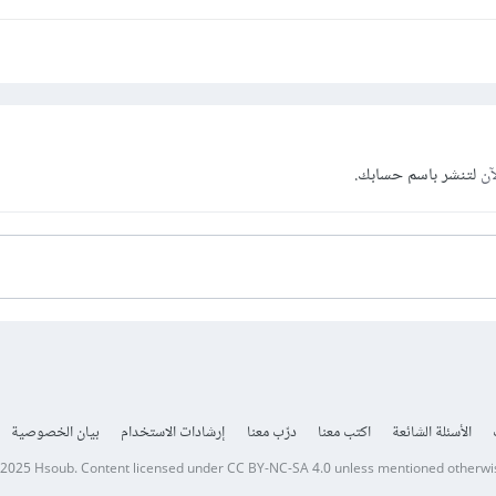
آن
لتنشر باسم حسابك.
الأسئلة الشائعة
اكتب معنا
درّب معنا
إرشادات الاستخدام
بيان الخصوصية
 2025
Hsoub
.
Content licensed under
CC BY-NC-SA 4.0
unless mentioned otherwi