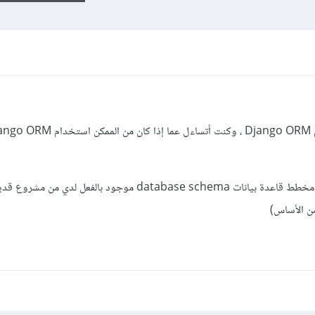
هل من الممكن إنشاء نماذج models من مخطط قاعدة بيانات database schema موجود بالفع