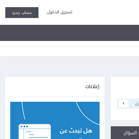
تسجيل الدخول
حساب جديد
إعلانات
ن
1
السؤال