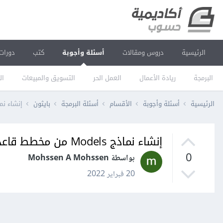
الرئيسية
دروس ومقالات
أسئلة وأجوبة
كتب
دورات
البرمجة
ريادة الأعمال
العمل الحر
التسويق والمبيعات
ال
الرئيسية
أسئلة وأجوبة
الأقسام
أسئلة البرمجة
بايثون
إنشاء نماذج Models من مخطط قاعدة بيانات  Schema
إنشاء نماذج Models من مخطط قاعدة بيانات Database Schema في جانغو Django؟
0
بواسطة Mohssen A Mohssen
20 فبراير 2022