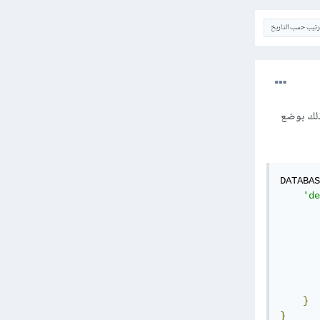
ترتيب حسب التاريخ
دة وذلك بوضع
DATABAS
'de
}
}