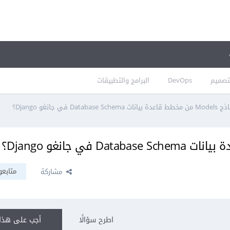
تصميم
DevOps
البرامج والتطبيقات
Database في جانغو Django؟
متابعو
مشاركة
اطرح سؤالًا
أجب على هذا 