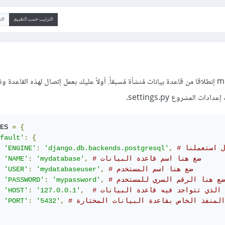
الترتيب حسب التقييم
ال
نعم يُمكن إنشاء نماذج models إنطلاقا من قاعدة بيانات مٌنشأة مٌسبقاً. أولاً عليك بعمل إتصال لهذه القاع
ت المشروع settings.py.
ES 
=
{
fault'
:
{
'ENGINE'
:
'django.db.backends.postgresql'
,
# ضغ هنا اسم قاعدة البيانات
,
'mydatabase'
:
'NAME'
# ضع هنا اسم المستخدم
,
'mydatabaseuser'
:
'USER'
# ضع هنا الرقم السري للمستخدم
,
'mypassword'
:
'PASSWORD'
ق الذي تتواجد فيه قاعدة البيانات
,
'127.0.0.1'
:
'HOST'
 المنفذ الخاص بقاعدة البيانات المختارة
,
'5432'
:
'PORT'