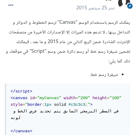
نشر
25 سبتمبر 2015
يمكنك الرسم باستخدام الوسم "Canvas" لرسم الخطوط و الدوائر و
التداخل بينها ، لا تدعم هذه الميزات إلا الإصدارات الأخيرة من متصفّحات
الإنترنت الصّادرة ضمن الربع الثاني من عام 2015 و ما بعد ، فيمكنك
تضمين شيفرة رسم خط أو رسم دائرة ضمن وسم "Script" في موقعك و
ذلك كما يلي:
شيفرة رسم خط:
</script>
<canvas
id
=
"myCanvas"
width
=
"200"
height
=
"100"
style
=
"
border
:
1px
 solid 
#c3c3c3
;
"
>
في السطر البرمجي السابق يتم تحديد عرض الخط و 
لونه

</canvas>