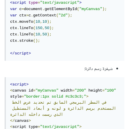
<script
type
=
"text/javascript"
>
var
 c
=
document
.
getElementById
(
"myCanvas"
);
var
 ctx
=
c
.
getContext
(
"2d"
);
ctx
.
moveTo
(
10
,
10
);
ctx
.
lineTo
(
150
,
50
);
ctx
.
lineTo
(
10
,
50
);
ctx
.
stroke
();
</script>
شيفرة رسم دائرة:
<script>
<
canvas id
=
"myCanvas"
 width
=
"200"
 height
=
"100"
style
=
"border:1px solid #c3c3c3;"
>
في
السطر
البرمجي
السابق
تم
تحديد
عرض
الخط
المستخدم
برسم
الدائرة
و
لونه
و
أبعاد
المستطيل
الذي
رسمت
داخله
الدائرة
</
canvas
>
<
script type
=
"text/javascript"
>