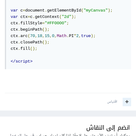
var
 c
=
document
.
getElementById
(
"myCanvas"
);
var
 ctx
=
c
.
getContext
(
"2d"
);
ctx
.
fillStyle
=
"#FF0000"
;
ctx
.
beginPath
();
ctx
.
arc
(
70
,
18
,
15
,
0
,
Math
.
PI
*
2
,
true
);
ctx
.
closePath
();
ctx
.
fill
();
</script>
اقتباس
انضم إلى النقاش
يمكنك أن تنشر الآن وتسجل لاحقًا. إذا كان لديك حساب،
فسجل الدخول