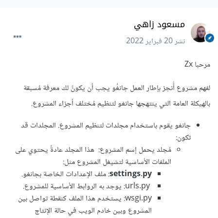
مسعود زاهي
نشر
20 فبراير 2022
مرحبا Zx
لفهم مشروع أُنجز بإطار العمل جانغُو يجب أن يكونً لك معرفة مُسبقة
بالهيكلة العامة التي ينتهجها جانغو لتنظيم مُختلف أجزاء المشروع.
جانغو يقوم باستخدام مجلدات لتنظيم المشروع. المجلدات قد
تكون:
مُجلد يحمل إسم المشروع: هذا المجلد عادةً يحتوي على
الملفات الأساسية لتشيغل المشروع مثل:
settings.py
: ملف الإعدادات الخاصة بجانغو.
urls.py: يوجد به الروابط الأساسية للمشروع.
wsgi.py: يستخدم هذا الملف كنقطة تواصل بين
المشروع وبين خادم الويب في حالة الإنتاج