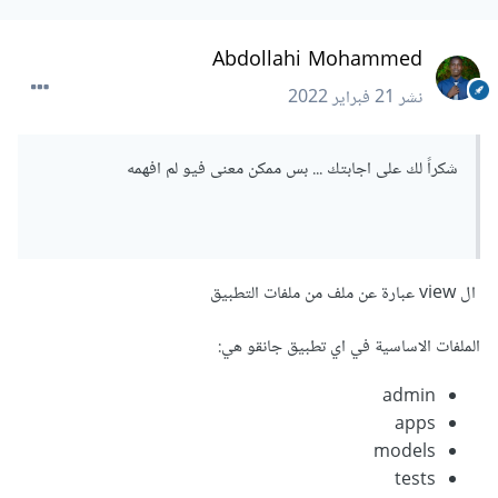
اما بالنسبة للسؤال الاخر فهذا فورم لتسجيل مستخدم جديد حيث
Abdollahi Mohammed
قمنا بتحديد الحقول التي نريدها في الكلاس meta
نشر
21 فبراير 2022
ارجو ان تكون الاجابة واضحة
شكراً لك على اجابتك ... بس ممكن معنى فيو لم افهمه
ال view عبارة عن ملف من ملفات التطبيق
الملفات الاساسية في اي تطبيق جانقو هي:
admin
apps
models
tests