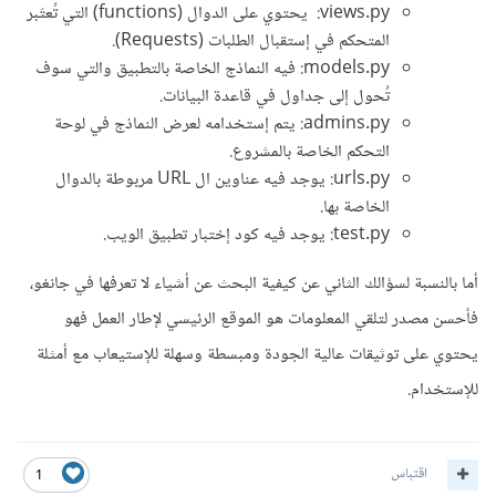
views.py: يحتوي على الدوال (functions) التي تُعتَبر
المتحكم في إستقبال الطلبات (Requests).
models.py: فيه النماذج الخاصة بالتطبيق والتي سوف
تُحول إلى جداول في قاعدة البيانات.
admins.py: يتم إستخدامه لعرض النماذج في لوحة
التحكم الخاصة بالمشروع.
urls.py: يوجد فيه عناوين ال URL مربوطة بالدوال
الخاصة بها.
test.py: يوجد فيه كود إختبار تطبيق الويب.
أما بالنسبة لسؤالك الثاني عن كيفية البحث عن أشياء لا تعرفها في جانغو،
فأحسن مصدر لتلقي المعلومات هو الموقع الرئيسي لإطار العمل فهو
يحتوي على توثيقات عالية الجودة ومبسطة وسهلة للإستيعاب مع أمثلة
للإستخدام.
اقتباس
1