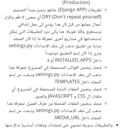
(Production)
تطبيقات (Django APP): جانغو يتميز بمبدأ التصميم
DRY (Don't repeat yourself) أي بمعنى: لا تقُم بتكرار
أعمال عملتها من قبل لأن هذا يؤدي إلى عمل إضافي
ويستغرق وقتًا طويلا. هنا يأتي دور التطبيقات التي يُمكن
إستخدامها في مشاريع أخرى. لمعرفة ما إذا كان المجلد
عبارة عن تطبيق نذهب إلى ملف الإعدادات settings.py
ونرى إذا كان إسم التطبيق موجوداً
داخل INSTALLED_APPS أو لا.
مُجلد يتضمن القوالب المستعملة في المشروع. لمعرفة هذا
نذهب إلى ملف الإعدادات settings.py ونبحث عن إسم
المجلد داخل TEMPLATES.
مُجلد يتضمن الملفات الثابتة المستعملة في المشروع، أي
ملفات ال CSS و JAVASCRIPT والصور.
مُجلد يتضمن الملفات المُحملة من طرف العميل. لمعرفة هذا
نذهب إلى ملف الإعدادات settings.py ونبحث عن إسم
المجلد داخل MEDIA_URL.
والتطبيقاتُ بدورها تحتوي على مُجلدات وملفات أساسية نذكرُ منها: