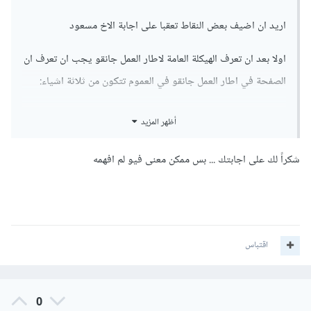
اريد ان اضيف بعض النقاط تعقبا على اجابة الاخ مسعود
اولا بعد ان تعرف الهيكلة العامة لاطار العمل جانقو يجب ان تعرف ان
الصفحة في اطار العمل جانقو في العموم تتكون من ثلاثة اشياء:
URL و هو رابط الصفحة
أظهر المزيد
view هنا نكتب معظم المنطق والعمليات مثلا استرجاع
البيانات وتعديلها وتخذينها.
شكراً لك على اجابتك ... بس ممكن معنى فيو لم افهمه
Template و فيها اكواد HTML CSS اللتي تكون الصفحة
التي تنظر اليها الان.
لكي تفهم مشروع جانقو ابدا بال URL لان ال URL يقود لفيو معين
ثم تتبع الكود في الفيو سطرا بعض سطر لا التنفيظ في بايثون يتم
اقتباس
على هذه الطريقة
بعد ذلك يقوم الفيو بارجاع ال Template وهكذا...
0