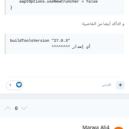
    aaptOptions.useNewCruncher = false  

}
و التأكد أيضا من الخاصية:
buildToolsVersion "27.0.3"

                  ^^^^^^^^ أي إصدار
اقتباس
1
0
Marwa Ali4