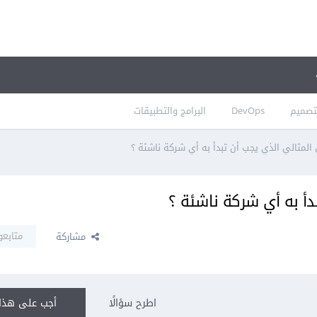
تصميم
DevOps
البرامج والتطبيقات
المثالي الذي يجب أن تبدأ به أي شركة ناشئة ؟
دأ به أي شركة ناشئة ؟
متابعو
مشاركة
اطرح سؤالًا
أجب على هذا 