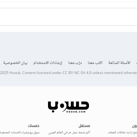
الأسئلة الشائعة
اكتب معنا
درّب معنا
إرشادات الاستخدام
بيان الخصوصية
 2025
Hsoub
.
Content licensed under
CC BY-NC-SA 4.0
unless mentioned otherwi