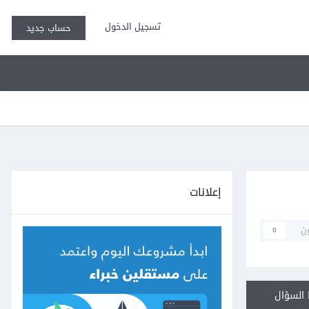
تسجيل الدخول
حساب جديد
إعلانات
ن
0
السؤال