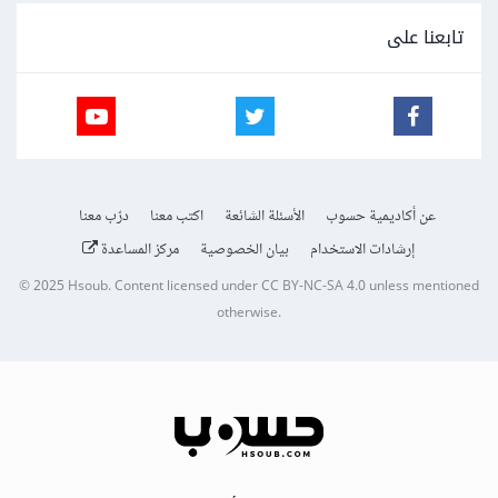
تابعنا على
عن أكاديمية حسوب
الأسئلة الشائعة
اكتب معنا
درّب معنا
إرشادات الاستخدام
بيان الخصوصية
مركز المساعدة
© 2025
Hsoub
.
Content licensed under
CC BY-NC-SA 4.0
unless mentioned
otherwise.