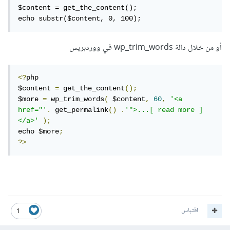
$content = get_the_content();

echo substr($content, 0, 100);
أو من خلال دالة wp_trim_words في ووردبريس
<?
php 

$content 
=
 get_the_content
();
$more 
=
 wp_trim_words
(
 $content
,
60
,
'<a 
href="'
.
 get_permalink
()
.
'">...[ read more ]
</a>'
);
echo $more
;
?>
اقتباس
1