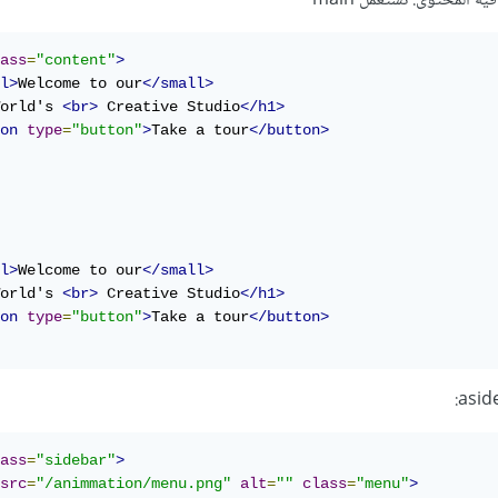
ه المحتوى: نستعمل main
ass
=
"content"
>
l>
Welcome to our
</small>
orld's 
<br>
 Creative Studio
</h1>
on
type
=
"button"
>
Take a tour
</button>
l>
Welcome to our
</small>
orld's 
<br>
 Creative Studio
</h1>
on
type
=
"button"
>
Take a tour
</button>
ass
=
"sidebar"
>
src
=
"/animmation/menu.png"
alt
=
""
class
=
"menu"
>