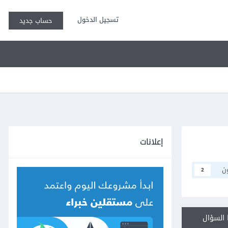
تسجيل الدخول
حساب جديد
إعلانات
ن
2
السؤال