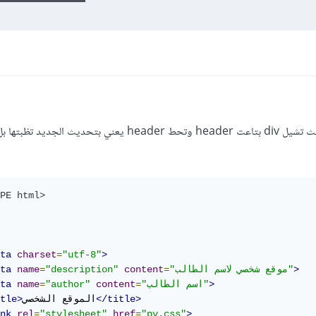
السلام عليكم ممكن تعديل علي الملف بحيث تشيل div بتاعت header وتحط header يعني بتحديث ا
PE html>
ta
charset
=
"utf-8"
>
>
"موقع شخصي لاسم الطالب"
=
content
"description"
=
name
ta
>
"اسم الطالب"
=
content
"author"
=
name
ta
</title>
الموقع الشخصي
tle>
nk
rel
=
"stylesheet"
href
=
"py.css"
>