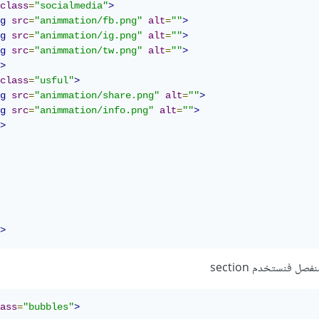
class
=
"socialmedia"
>
g
src
=
"animmation/fb.png"
alt
=
""
>
g
src
=
"animmation/ig.png"
alt
=
""
>
g
src
=
"animmation/tw.png"
alt
=
""
>
>
class
=
"usful"
>
g
src
=
"animmation/share.png"
alt
=
""
>
g
src
=
"animmation/info.png"
alt
=
""
>
>
>
ل فنستخدم section
ass
=
"bubbles"
>