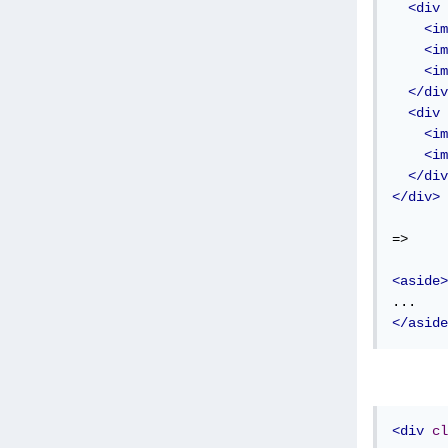
<div
<im
<im
<im
</div
<div
<im
<im
</div
</div>
=>

<aside>
</aside
<div
cl