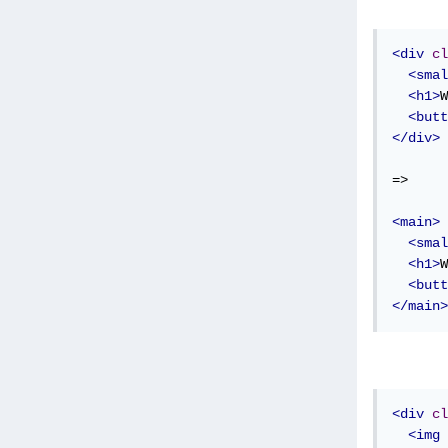
<div
cl
<smal
<h1>
W
<butt
</div>
=>

<main>
<smal
<h1>
W
<butt
</main>
<div
cl
<img