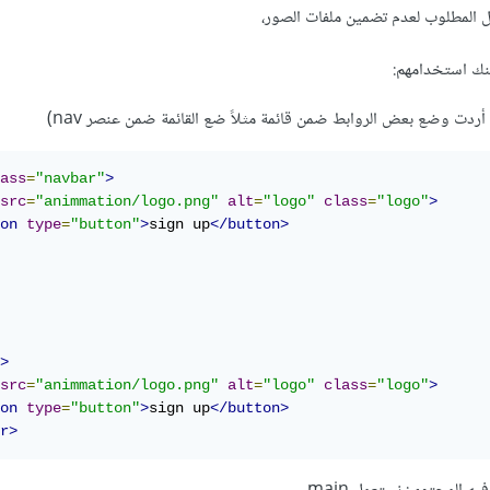
ل المطلوب لعدم تضمين ملفات الصور،
ass
=
"navbar"
>
src
=
"animmation/logo.png"
alt
=
"logo"
class
=
"logo"
>
on
type
=
"button"
>
sign up
</button>
>
src
=
"animmation/logo.png"
alt
=
"logo"
class
=
"logo"
>
on
type
=
"button"
>
sign up
</button>
r>