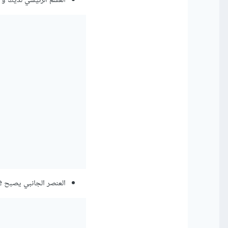
القسم الرئيسي لديك و في
العنصر الجانبي يصبح aside: