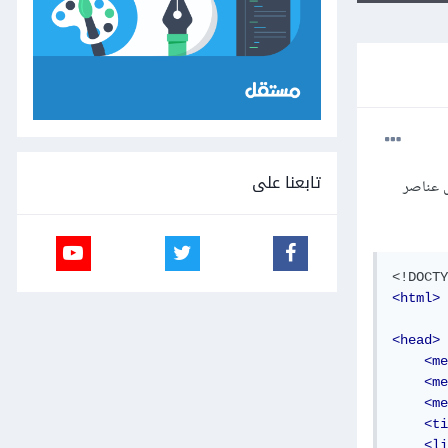
تابعنا على
لجديد تظبتها بل عناصر
<!DOCTY
<html>
<head>
<me
<me
<me
<ti
<li