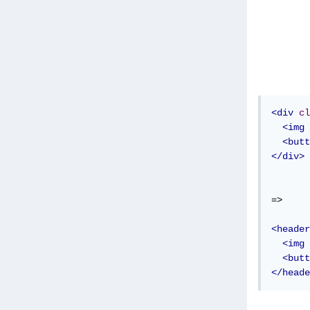
<div
cl
<img
<butt
</div>
=> 

<header
<img
<butt
</heade