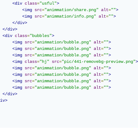
<div
class
=
"usful"
>
<img
src
=
"animmation/share.png"
alt
=
""
>
<img
src
=
"animmation/info.png"
alt
=
""
>
</div>
</div>
<div
class
=
"bubbles"
>
<img
src
=
"animmation/bubble.png"
alt
=
""
>
<img
src
=
"animmation/bubble.png"
alt
=
""
>
<img
src
=
"animmation/bubble.png"
alt
=
""
>
<img
class
=
"hj"
src
=
"pic/441-removebg-preview.png"
>
<img
src
=
"animmation/bubble.png"
alt
=
""
>
<img
src
=
"animmation/bubble.png"
alt
=
""
>
<img
src
=
"animmation/bubble.png"
alt
=
""
>
<img
src
=
"animmation/bubble.png"
alt
=
""
>
</div>
iv>