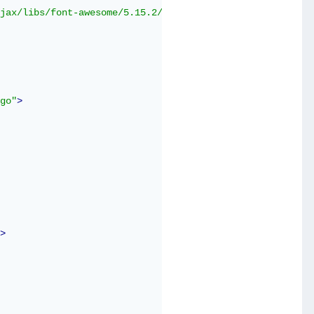
jax/libs/font-awesome/5.15.2/css/all.min.css"
>
go"
>
>