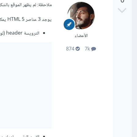
0
ملاحظة: لم يظهر الموقع بالشك
يوجد 3 عناصر HTML 5 يمكنك استخدامهم:
الترويسة header (لو أردت وضع بعض الروابط ضمن قائمة مثلاً ضع القائمة ضمن عنصر nav)
الأعضاء
874
7k