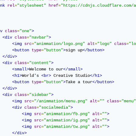
nk
rel
=
"stylesheet"
href
=
"https://cdnjs.cloudflare.com/a
v
class
=
"one"
>
<div
class
=
"navbar"
>
<img
src
=
"animmation/logo.png"
alt
=
"logo"
class
=
"lo
<button
type
=
"button"
>
sign up
</button>
</div>
<div
class
=
"content"
>
<small>
Welcome to our
</small>
<h1>
World's 
<br>
 Creative Studio
</h1>
<button
type
=
"button"
>
Take a tour
</button>
</div>
<div
class
=
"sidebar"
>
<img
src
=
"/animmation/menu.png"
alt
=
""
class
=
"menu"
<div
class
=
"socialmedia"
>
<img
src
=
"animmation/fb.png"
alt
=
""
>
<img
src
=
"animmation/ig.png"
alt
=
""
>
<img
src
=
"animmation/tw.png"
alt
=
""
>
</div>