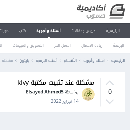
الرئيسية
دروس ومقالات
أسئلة وأجوبة
كتب
دورات
البرمجة
ريادة الأعمال
العمل الحر
التسويق والمبيعات
ال
الرئيسية
أسئلة وأجوبة
الأقسام
أسئلة البرمجة
بايثون
مشكلة عند
مشكلة عند تثبيت مكتبة kivy
0
بواسطة Elsayed Ahmed5
14 فبراير 2022