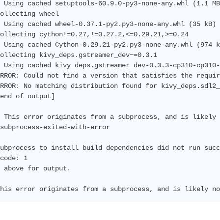
 Using cached setuptools-60.9.0-py3-none-any.whl (1.1 MB
ollecting wheel

 Using cached wheel-0.37.1-py2.py3-none-any.whl (35 kB)

ollecting cython!=0.27,!=0.27.2,<=0.29.21,>=0.24

 Using cached Cython-0.29.21-py2.py3-none-any.whl (974 k
ollecting kivy_deps.gstreamer_dev~=0.3.1

 Using cached kivy_deps.gstreamer_dev-0.3.3-cp310-cp310-
RROR: Could not find a version that satisfies the requir
RROR: No matching distribution found for kivy_deps.sdl2_
end of output]

 This error originates from a subprocess, and is likely 
subprocess-exited-with-error

ubprocess to install build dependencies did not run succ
code: 1

 above for output.
