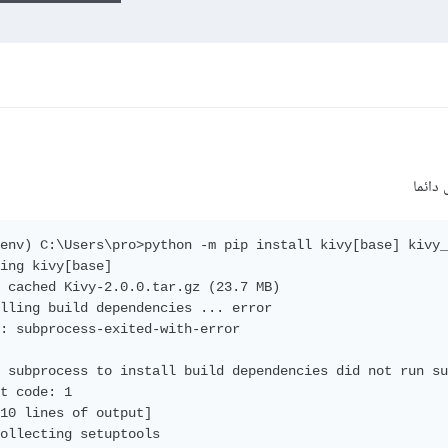
env) C:\Users\pro>python -m pip install kivy[base] kivy_
ing kivy[base]

 cached Kivy-2.0.0.tar.gz (23.7 MB)

lling build dependencies ... error

: subprocess-exited-with-error

 subprocess to install build dependencies did not run su
t code: 1

10 lines of output]

ollecting setuptools
