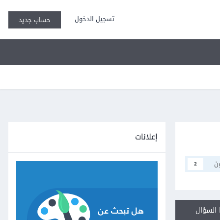
تسجيل الدخول
حساب جديد
إعلانات
ن
2
السؤال