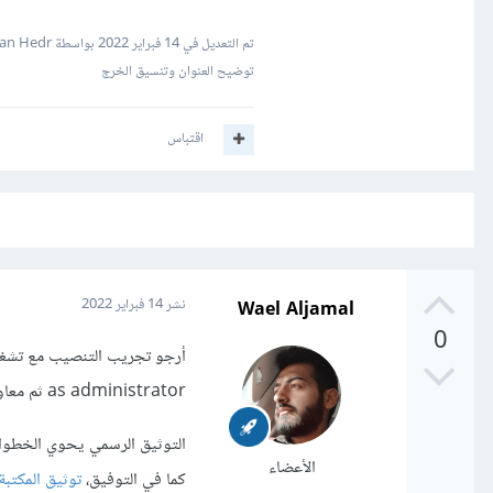
تم التعديل في
14 فبراير 2022
بواسطة Hassan Hedr
توضيح العنوان وتنسيق الخرج
اقتباس
Wael Aljamal
نشر
14 فبراير 2022
0
as administrator ثم معاودة المحاولة.
التوثيق الرسمي يحوي الخطوات
الأعضاء
كما في التوفيق،
توثيق المكتبة