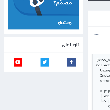
تابعنا على
(kivy_v
Collect
  Using
  Insta
  error
  × pip
  │ exi
  ╰─> [
      C