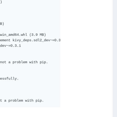
)

B)

win_amd64.whl (3.9 MB)

ement kivy_deps.sdl2_dev~=0.3.1 (from versions: 0.4.2, 0
dev~=0.3.1

not a problem with pip.

essfully.
