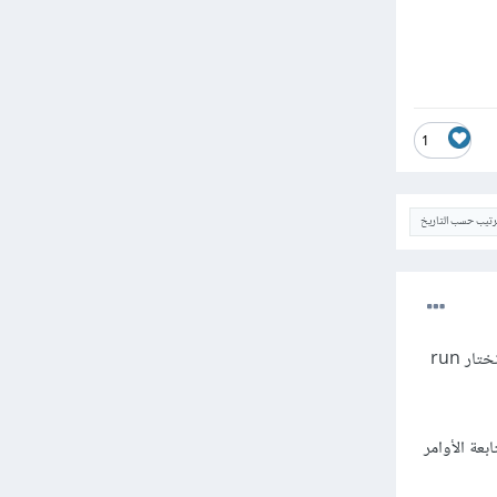
1
ترتيب حسب التاريخ
أرجو تجريب التنصيب مع تشغيل مدير الأوامر cmd مع صلاحيات الأدمن، وذلك بعد البحث في قائمة ويندوز نختار run
عة الأوامر