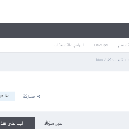
تصميم
DevOps
البرامج والتطبيقات
 تثبيت مكتبة kivy
متابعو
مشاركة
اطرح سؤالًا
أجب على هذا 