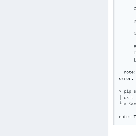
       
      C
       
      C
       
      C
       
      E
      E
      [
  note:
error: 
× pip s
│ exit 
╰─> See