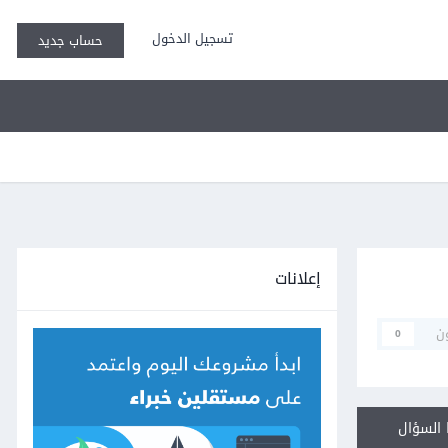
تسجيل الدخول
حساب جديد
إعلانات
ن
0
السؤال