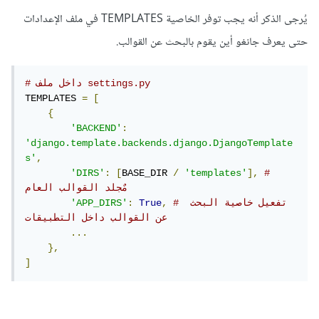
يُرجى الذكر أنه يجب توفر الخاصية TEMPLATES في ملف الإعدادات
حتى يعرف جانغو أين يقوم بالبحث عن القوالب.
# داخل ملف settings.py
TEMPLATES 
=
[
{
'BACKEND'
:
'django.template.backends.django.DjangoTemplate
s'
,
'DIRS'
:
[
BASE_DIR 
/
'templates'
],
# 
مٌجلد القوالب العام
# تفعيل خاصية البحث 
,
True
:
'APP_DIRS'
عن القوالب داخل التطبيقات
...
},
]