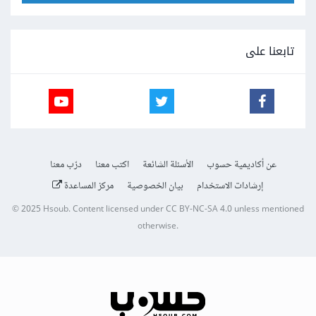
تابعنا على
عن أكاديمية حسوب
الأسئلة الشائعة
اكتب معنا
درّب معنا
إرشادات الاستخدام
بيان الخصوصية
مركز المساعدة
© 2025
Hsoub
.
Content licensed under
CC BY-NC-SA 4.0
unless mentioned
otherwise.