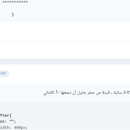
 ^^^^^^^^^^^

     }
الكات
fter{

nt: "";

idth: 400px;
