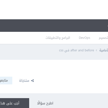
تصميم
DevOps
البرامج والتطبيقات
أمامية
after and before في css
متابعو
مشاركة
اطرح سؤالًا
أجب على هذا 