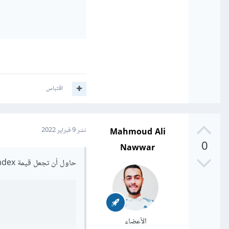
اقتباس
Mahmoud Ali
نشر
9 فبراير 2022
0
Nawwar
حاول أن تجعل قيمة z-index سالبة , فبدلا من صفر حاول أن تجعلها -1 كالتالي
الأعضاء