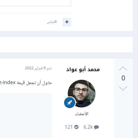
اقتباس
محمد أبو عواد
نشر
9 فبراير 2022
0
حاول أن تجعل قيمة z-index سالبة , فبدلا من صفر حاول أن تجعلها -1 كالتالي
الأعضاء
121
6.2k