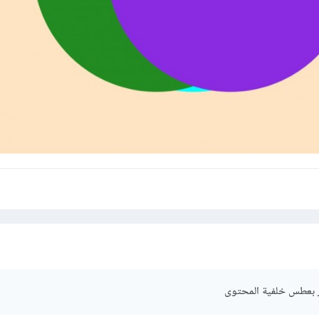
   position: absolute;

   top: 0px;

   right: 60px;

   z-index: -1;

   ^^^^^^^^^^^

       }
ر بعطس خلفية المحتوى