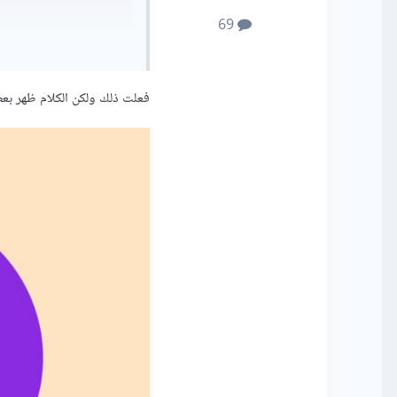
69
فعلت ذلك ولكن الكلام ظهر ب
وبالمثل ل before