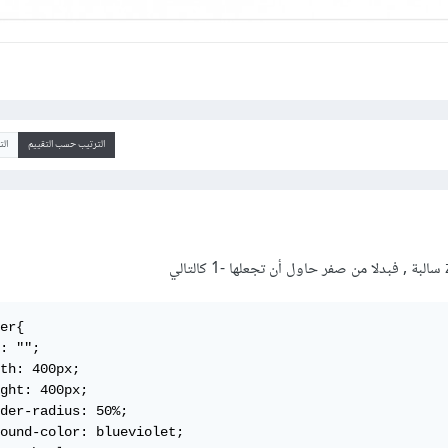
الترتيب حسب التقييم
ال
er{

: "";

th: 400px;

ght: 400px;

der-radius: 50%;

ound-color: blueviolet;
