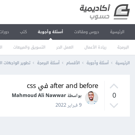
الرئيسية
دروس ومقالات
أسئلة وأجوبة
كتب
دورات
البرمجة
ريادة الأعمال
العمل الحر
التسويق والمبيعات
ال
الرئيسية
أسئلة وأجوبة
الأقسام
أسئلة البرمجة
تطوير الواجهات ال
after and before في css
0
بواسطة Mahmoud Ali Nawwar
9 فبراير 2022