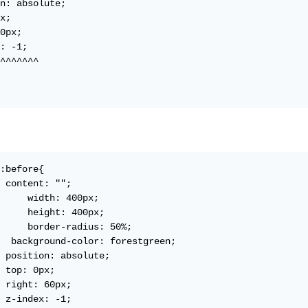
n: absolute;

x;

0px;

: -1;

^^^^^^^

:before{

 content: "";

     width: 400px;

     height: 400px;

     border-radius: 50%;

  background-color: forestgreen;

 position: absolute;

 top: 0px;

 right: 60px;

 z-index: -1;
