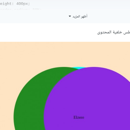
eight: 400px;

order-radius: 50%;

أظهر المزيد
ground-color: blueviolet;

ion: absolute;

0px;

عطس خلفية المحتوى
 60px;

ex: -1;

^^^^^^^^^

z::before{

   content: "";

       width: 400px;

       height: 400px;

       border-radius: 50%;

    background-color: forestgreen;
