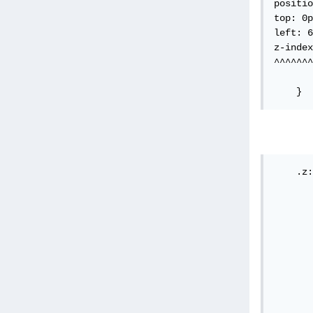
positio
top: 0p
left: 6
z-index
^^^^^^^
    }
    .z:
       
       
       
       
       
       
       
       
       