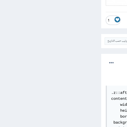
1
ترتيب حسب التاريخ
.z::aft
content
    wid
    hei
    bor
 backgr