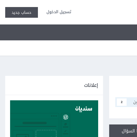
تسجيل الدخول
حساب جديد
إعلانات
ن
2
السؤال