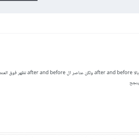
أريج أن أصنع مثل ذا الشكل ولقد صنعته بالا after and before ولكن عناصر