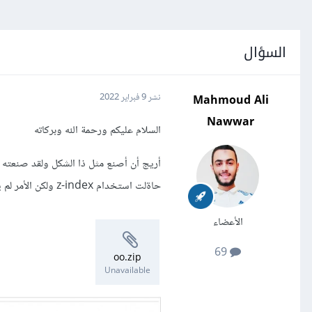
السؤال
Mahmoud Ali
نشر
9 فبراير 2022
Nawwar
السلام عليكم ورحمة الله وبركاته
حاةلت استخدام z-index ولكن الأمر لم ينجح
الأعضاء
69
oo.zip
Unavailable