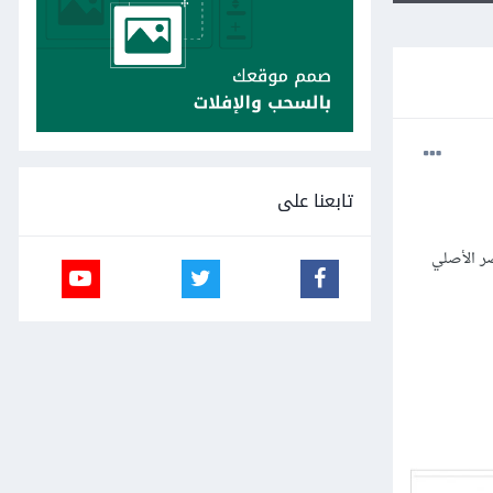
تابعنا على
 ال after and before تظهر فوق العنصر الأصلي