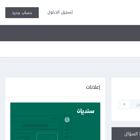
تسجيل الدخول
حساب جديد
إعلانات
ن
0
السؤال