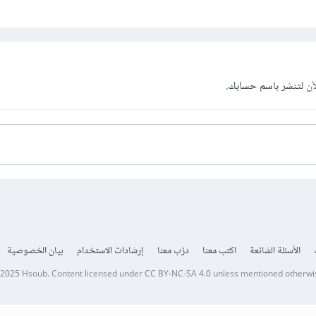
آن
لتنشر باسم حسابك.
الأسئلة الشائعة
اكتب معنا
درّب معنا
إرشادات الاستخدام
بيان الخصوصية
 2025
Hsoub
.
Content licensed under
CC BY-NC-SA 4.0
unless mentioned otherwi