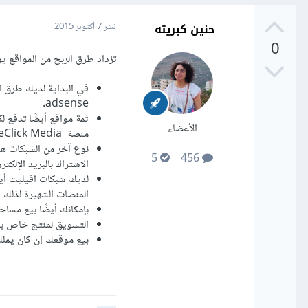
حنين كبريته
نشر
7 أكتوبر 2015
0
تزداد طرق الربح من المواقع يوم
adsense.
الأعضاء
منصة ValueClick Media العالمية.
5
456
الاشتراك بالبريد الإلكت
لديك شبكات افيليت أيض
المنصات الشهيرة لذلك Amazon Associates.
بإمكانك أيضًا بيع مساح
التسويق لمنتج خاص ب
بيع موقعك إن كان يملك