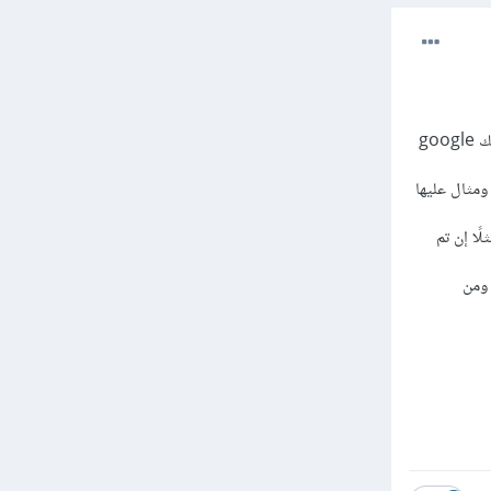
في البداية لديك طرق الربح مع كل ضغطة عن طريق الشبكات الإعلانية Pay Per Click، ومثال على ذلك google
ل ضغطة- وغالبَا ما يكون الدفع بالدولار على كل 1000 عرض ومثال عليها
ة معينة مثلًا إن تم
 ومن