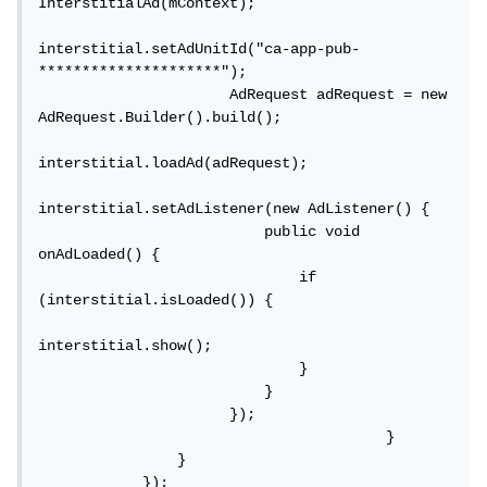
InterstitialAd(mContext);

interstitial.setAdUnitId("ca-app-pub-
*********************");

                      AdRequest adRequest = new 
AdRequest.Builder().build();

interstitial.loadAd(adRequest);

interstitial.setAdListener(new AdListener() {

                          public void 
onAdLoaded() {

                              if 
(interstitial.isLoaded()) {

interstitial.show();

                              }

                          }

                      });

					}

                }

            });