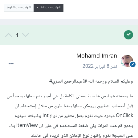
الترتيب حسب التقييم
الترتيب حسب التاريخ
1
Mohamd Imran
نشر
8 فبراير 2022
وعليكم السلام ورحمة الله
@عبدالرحمن العنزي4
ما وصفته هو ليس خاصية بمعنى الكلمة بل هي أمور يتم عملها برمجياً من
قِبل أصحاب التطبيق ,ويمكن عملها بعدة طرق من خلال إستخدام ال
OnClick ميثود حيث نقوم بعمل متغير من نوع int وظيفته سيقوم
بجمع كم عدد المرات يلي ضغط المستخدم في على ال itemView بناء
على النتيجة نقوم بإظهار نوع الإعلان الذي نريده في حالتك