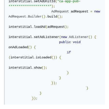
interstitial
.
setAdUnitId
(
"ca-app-pub-
*********************"
);
AdRequest
 adRequest 
=
new
AdRequest
.
Builder
().
build
();
interstitial
.
loadAd
(
adRequest
);
interstitial
.
setAdListener
(
new
AdListener
()
{
public
void
onAdLoaded
()
{
if
(
interstitial
.
isLoaded
())
{
interstitial
.
show
();
}
}
});
}
}
});